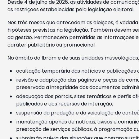
Desde 4 de julho de 2026, as atividades de comunicaçã
as restrições estabelecidas pela legislação eleitoral.
Nos três meses que antecedem as eleições, é vedada a
hipóteses previstas na legislação. Também devem ser
da gestão. Permanecem permitidas as informações est
caráter publicitário ou promocional.
No âmbito do Ibram e de suas unidades museológicas,
ocultação temporária das notícias e publicações a
revisão e adaptação das páginas e peças de comu
preservada a integridade dos documentos administ
adequação dos portais, sites temáticos e perfis ofi
publicados e aos recursos de interação;
suspensão da produção e da veiculação de conteúd
manutenção apenas de notícias, avisos e comunica
prestação de serviços públicos, à programação cul
submissão prévia das situações que possam suscita