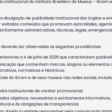
o institucional do Instituto Brasileiro de Museus – Ibra
 divulgação de publicidade institucional dos órgãos e en
 evitados conteúdos que promovam autoridades, agentes 
ritamente administrativas, técnicas, legais, emergencia
 deverão ser observadas as seguintes providências:
nteriores a 4 de julho de 2026 que caracterizem publicid
nicação que contenham marcas, slogans ou elementos da 
rativos, normativos e históricos;
ciais do Ibram e de seus museus nas redes sociais, inclus
os institucionais de caráter promocional;
dos objetivos, necessários e estritamente informativos
tural e às obrigações de transparência;
r dúvida à unidade responsável pela comunicação instituci