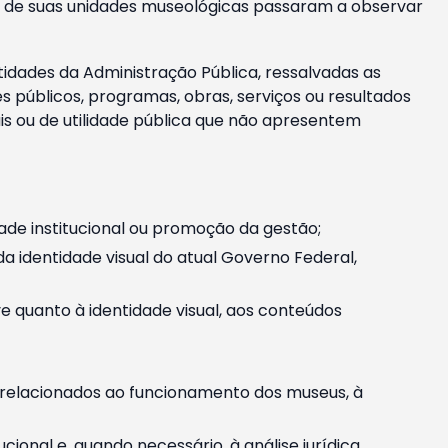
m e de suas unidades museológicas passaram a observar
tidades da Administração Pública, ressalvadas as
públicos, programas, obras, serviços ou resultados
is ou de utilidade pública que não apresentem
ade institucional ou promoção da gestão;
identidade visual do atual Governo Federal,
ive quanto à identidade visual, aos conteúdos
, relacionados ao funcionamento dos museus, à
onal e, quando necessário, à análise jurídica.