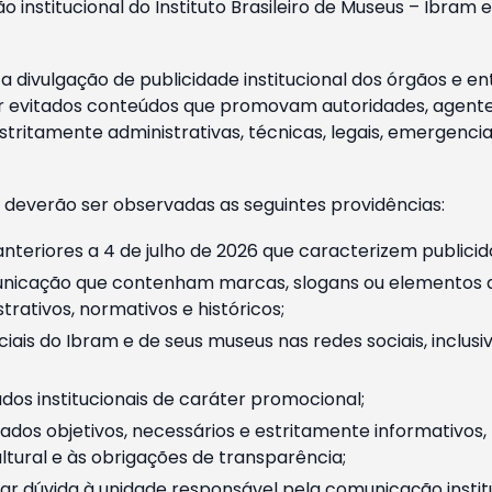
o institucional do Instituto Brasileiro de Museus – Ibra
 divulgação de publicidade institucional dos órgãos e en
 evitados conteúdos que promovam autoridades, agentes 
ritamente administrativas, técnicas, legais, emergencia
 deverão ser observadas as seguintes providências:
nteriores a 4 de julho de 2026 que caracterizem publicid
nicação que contenham marcas, slogans ou elementos da 
rativos, normativos e históricos;
ciais do Ibram e de seus museus nas redes sociais, inclus
os institucionais de caráter promocional;
dos objetivos, necessários e estritamente informativos
tural e às obrigações de transparência;
r dúvida à unidade responsável pela comunicação instituci