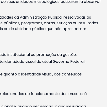
m e de suas unidades museológicas passaram a observar
tidades da Administração Pública, ressalvadas as
públicos, programas, obras, serviços ou resultados
is ou de utilidade pública que não apresentem
ade institucional ou promoção da gestão;
identidade visual do atual Governo Federal,
ive quanto à identidade visual, aos conteúdos
, relacionados ao funcionamento dos museus, à
onal e, quando necessário, à análise jurídica.