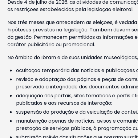
Desde 4 de julho de 2026, as atividades de comunicaçã
as restrições estabelecidas pela legislação eleitoral.
Nos três meses que antecedem as eleições, é vedada a
hipóteses previstas na legislação. Também devem ser
da gestão. Permanecem permitidas as informações est
caráter publicitário ou promocional.
No âmbito do Ibram e de suas unidades museológicas,
ocultação temporária das notícias e publicações a
revisão e adaptação das páginas e peças de comu
preservada a integridade dos documentos administ
adequação dos portais, sites temáticos e perfis ofi
publicados e aos recursos de interação;
suspensão da produção e da veiculação de conteúd
manutenção apenas de notícias, avisos e comunica
prestação de serviços públicos, à programação cul
submissão prévia das situações que possam suscita