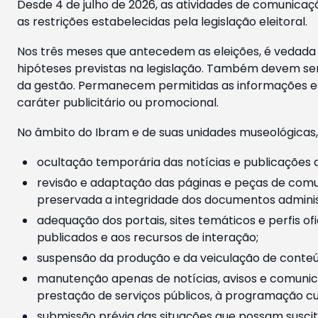
Desde 4 de julho de 2026, as atividades de comunicaçã
as restrições estabelecidas pela legislação eleitoral.
Nos três meses que antecedem as eleições, é vedada a
hipóteses previstas na legislação. Também devem ser
da gestão. Permanecem permitidas as informações est
caráter publicitário ou promocional.
No âmbito do Ibram e de suas unidades museológicas,
ocultação temporária das notícias e publicações a
revisão e adaptação das páginas e peças de comu
preservada a integridade dos documentos administ
adequação dos portais, sites temáticos e perfis ofi
publicados e aos recursos de interação;
suspensão da produção e da veiculação de conteúd
manutenção apenas de notícias, avisos e comunica
prestação de serviços públicos, à programação cul
submissão prévia das situações que possam suscita