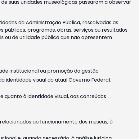
m e de suas unidades museológicas passaram a observar
tidades da Administração Pública, ressalvadas as
públicos, programas, obras, serviços ou resultados
is ou de utilidade pública que não apresentem
ade institucional ou promoção da gestão;
identidade visual do atual Governo Federal,
ive quanto à identidade visual, aos conteúdos
, relacionados ao funcionamento dos museus, à
onal e, quando necessário, à análise jurídica.