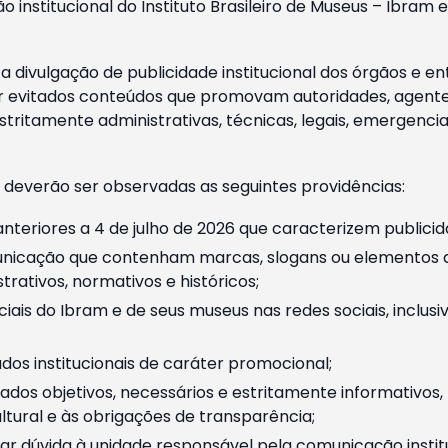
o institucional do Instituto Brasileiro de Museus – Ibra
 divulgação de publicidade institucional dos órgãos e en
 evitados conteúdos que promovam autoridades, agentes 
ritamente administrativas, técnicas, legais, emergencia
 deverão ser observadas as seguintes providências:
nteriores a 4 de julho de 2026 que caracterizem publicid
nicação que contenham marcas, slogans ou elementos da 
rativos, normativos e históricos;
ciais do Ibram e de seus museus nas redes sociais, inclus
os institucionais de caráter promocional;
dos objetivos, necessários e estritamente informativos
tural e às obrigações de transparência;
r dúvida à unidade responsável pela comunicação instituci