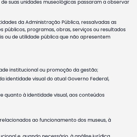
m e de suas unidades museológicas passaram a observar
tidades da Administração Pública, ressalvadas as
públicos, programas, obras, serviços ou resultados
is ou de utilidade pública que não apresentem
ade institucional ou promoção da gestão;
identidade visual do atual Governo Federal,
ive quanto à identidade visual, aos conteúdos
, relacionados ao funcionamento dos museus, à
onal e, quando necessário, à análise jurídica.