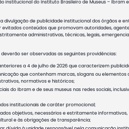
o institucional do Instituto Brasileiro de Museus – Ibra
 divulgação de publicidade institucional dos órgãos e en
 evitados conteúdos que promovam autoridades, agentes 
ritamente administrativas, técnicas, legais, emergencia
 deverão ser observadas as seguintes providências:
nteriores a 4 de julho de 2026 que caracterizem publicid
nicação que contenham marcas, slogans ou elementos da 
rativos, normativos e históricos;
ciais do Ibram e de seus museus nas redes sociais, inclus
os institucionais de caráter promocional;
dos objetivos, necessários e estritamente informativos
tural e às obrigações de transparência;
r dúvida à unidade responsável pela comunicação instituci