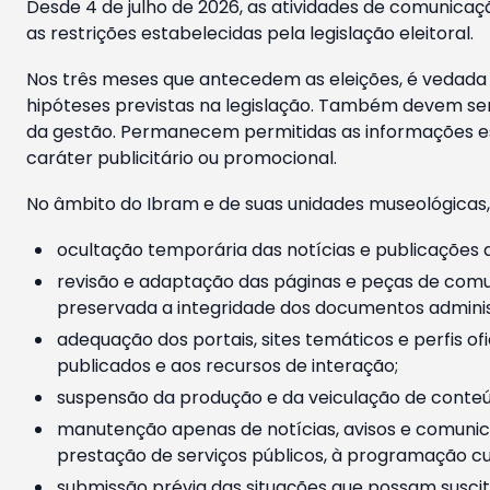
Desde 4 de julho de 2026, as atividades de comunicaçã
as restrições estabelecidas pela legislação eleitoral.
Nos três meses que antecedem as eleições, é vedada a
hipóteses previstas na legislação. Também devem ser
da gestão. Permanecem permitidas as informações est
caráter publicitário ou promocional.
No âmbito do Ibram e de suas unidades museológicas,
ocultação temporária das notícias e publicações a
revisão e adaptação das páginas e peças de comu
preservada a integridade dos documentos administ
adequação dos portais, sites temáticos e perfis ofi
publicados e aos recursos de interação;
suspensão da produção e da veiculação de conteúd
manutenção apenas de notícias, avisos e comunica
prestação de serviços públicos, à programação cul
submissão prévia das situações que possam suscita