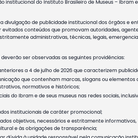
o institucional do Instituto Brasileiro de Museus – Ibra
 divulgação de publicidade institucional dos órgãos e en
 evitados conteúdos que promovam autoridades, agentes 
ritamente administrativas, técnicas, legais, emergencia
 deverão ser observadas as seguintes providências:
nteriores a 4 de julho de 2026 que caracterizem publicid
nicação que contenham marcas, slogans ou elementos da 
rativos, normativos e históricos;
ciais do Ibram e de seus museus nas redes sociais, inclus
os institucionais de caráter promocional;
dos objetivos, necessários e estritamente informativos
tural e às obrigações de transparência;
r dúvida à unidade responsável pela comunicação instituci