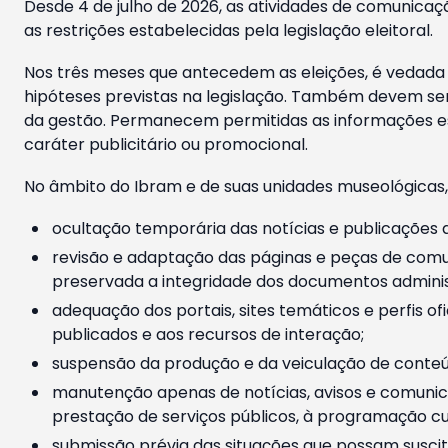
Desde 4 de julho de 2026, as atividades de comunicaçã
as restrições estabelecidas pela legislação eleitoral.
Nos três meses que antecedem as eleições, é vedada a
hipóteses previstas na legislação. Também devem ser
da gestão. Permanecem permitidas as informações est
caráter publicitário ou promocional.
No âmbito do Ibram e de suas unidades museológicas,
ocultação temporária das notícias e publicações a
revisão e adaptação das páginas e peças de comu
preservada a integridade dos documentos administ
adequação dos portais, sites temáticos e perfis ofi
publicados e aos recursos de interação;
suspensão da produção e da veiculação de conteúd
manutenção apenas de notícias, avisos e comunica
prestação de serviços públicos, à programação cul
submissão prévia das situações que possam suscita