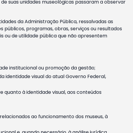
m e de suas unidades museológicas passaram a observar
tidades da Administração Pública, ressalvadas as
públicos, programas, obras, serviços ou resultados
is ou de utilidade pública que não apresentem
ade institucional ou promoção da gestão;
identidade visual do atual Governo Federal,
ive quanto à identidade visual, aos conteúdos
, relacionados ao funcionamento dos museus, à
onal e, quando necessário, à análise jurídica.