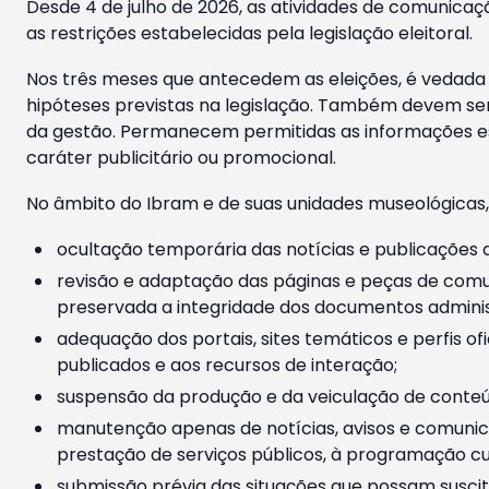
Desde 4 de julho de 2026, as atividades de comunicaçã
as restrições estabelecidas pela legislação eleitoral.
Nos três meses que antecedem as eleições, é vedada a
hipóteses previstas na legislação. Também devem ser
da gestão. Permanecem permitidas as informações est
caráter publicitário ou promocional.
No âmbito do Ibram e de suas unidades museológicas,
ocultação temporária das notícias e publicações a
revisão e adaptação das páginas e peças de comu
preservada a integridade dos documentos administ
adequação dos portais, sites temáticos e perfis ofi
publicados e aos recursos de interação;
suspensão da produção e da veiculação de conteúd
manutenção apenas de notícias, avisos e comunica
prestação de serviços públicos, à programação cul
submissão prévia das situações que possam suscita