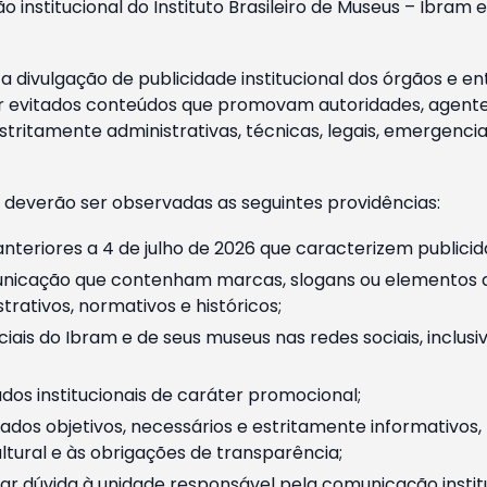
o institucional do Instituto Brasileiro de Museus – Ibra
 divulgação de publicidade institucional dos órgãos e en
 evitados conteúdos que promovam autoridades, agentes 
ritamente administrativas, técnicas, legais, emergencia
 deverão ser observadas as seguintes providências:
nteriores a 4 de julho de 2026 que caracterizem publicid
nicação que contenham marcas, slogans ou elementos da 
rativos, normativos e históricos;
ciais do Ibram e de seus museus nas redes sociais, inclus
os institucionais de caráter promocional;
dos objetivos, necessários e estritamente informativos
tural e às obrigações de transparência;
r dúvida à unidade responsável pela comunicação instituci