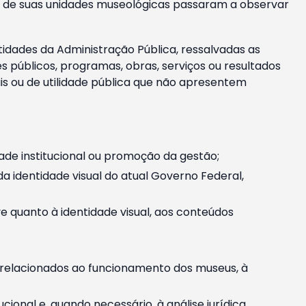
m e de suas unidades museológicas passaram a observar
tidades da Administração Pública, ressalvadas as
públicos, programas, obras, serviços ou resultados
is ou de utilidade pública que não apresentem
ade institucional ou promoção da gestão;
identidade visual do atual Governo Federal,
ive quanto à identidade visual, aos conteúdos
, relacionados ao funcionamento dos museus, à
onal e, quando necessário, à análise jurídica.