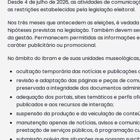
Desde 4 de julho de 2026, as atividades de comunicaçã
as restrições estabelecidas pela legislação eleitoral.
Nos três meses que antecedem as eleições, é vedada a
hipóteses previstas na legislação. Também devem ser
da gestão. Permanecem permitidas as informações est
caráter publicitário ou promocional.
No âmbito do Ibram e de suas unidades museológicas,
ocultação temporária das notícias e publicações a
revisão e adaptação das páginas e peças de comu
preservada a integridade dos documentos administ
adequação dos portais, sites temáticos e perfis ofi
publicados e aos recursos de interação;
suspensão da produção e da veiculação de conteúd
manutenção apenas de notícias, avisos e comunica
prestação de serviços públicos, à programação cul
submissão prévia das situações que possam suscita