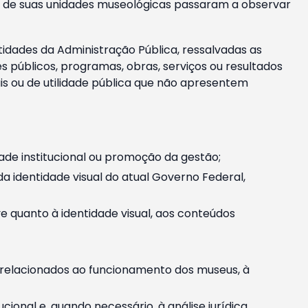
m e de suas unidades museológicas passaram a observar
tidades da Administração Pública, ressalvadas as
públicos, programas, obras, serviços ou resultados
is ou de utilidade pública que não apresentem
ade institucional ou promoção da gestão;
identidade visual do atual Governo Federal,
ive quanto à identidade visual, aos conteúdos
, relacionados ao funcionamento dos museus, à
onal e, quando necessário, à análise jurídica.