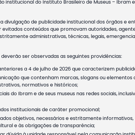
o institucional do Instituto Brasileiro de Museus – Ibra
 divulgação de publicidade institucional dos órgãos e en
 evitados conteúdos que promovam autoridades, agentes 
ritamente administrativas, técnicas, legais, emergencia
 deverão ser observadas as seguintes providências:
nteriores a 4 de julho de 2026 que caracterizem publicid
nicação que contenham marcas, slogans ou elementos da 
rativos, normativos e históricos;
ciais do Ibram e de seus museus nas redes sociais, inclus
os institucionais de caráter promocional;
dos objetivos, necessários e estritamente informativos
tural e às obrigações de transparência;
r dúvida à unidade responsável pela comunicação instituci