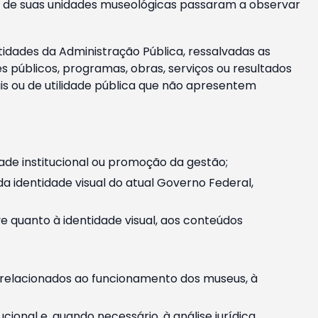
m e de suas unidades museológicas passaram a observar
tidades da Administração Pública, ressalvadas as
públicos, programas, obras, serviços ou resultados
is ou de utilidade pública que não apresentem
ade institucional ou promoção da gestão;
identidade visual do atual Governo Federal,
ive quanto à identidade visual, aos conteúdos
, relacionados ao funcionamento dos museus, à
onal e, quando necessário, à análise jurídica.