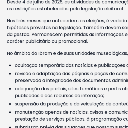
Desde 4 de julho de 2026, as atividades de comunicaçã
as restrições estabelecidas pela legislação eleitoral.
Nos três meses que antecedem as eleições, é vedada a
hipóteses previstas na legislação. Também devem ser
da gestão. Permanecem permitidas as informações est
caráter publicitário ou promocional.
No âmbito do Ibram e de suas unidades museológicas,
ocultação temporária das notícias e publicações a
revisão e adaptação das páginas e peças de comu
preservada a integridade dos documentos administ
adequação dos portais, sites temáticos e perfis ofi
publicados e aos recursos de interação;
suspensão da produção e da veiculação de conteúd
manutenção apenas de notícias, avisos e comunica
prestação de serviços públicos, à programação cul
submissão prévia das situações que possam suscita