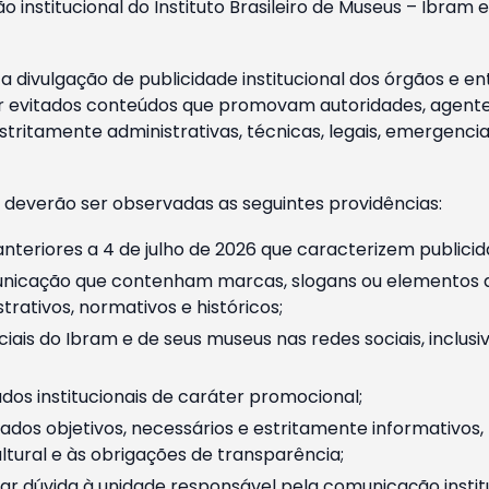
o institucional do Instituto Brasileiro de Museus – Ibra
 divulgação de publicidade institucional dos órgãos e en
 evitados conteúdos que promovam autoridades, agentes 
ritamente administrativas, técnicas, legais, emergencia
 deverão ser observadas as seguintes providências:
nteriores a 4 de julho de 2026 que caracterizem publicid
nicação que contenham marcas, slogans ou elementos da 
rativos, normativos e históricos;
ciais do Ibram e de seus museus nas redes sociais, inclus
os institucionais de caráter promocional;
dos objetivos, necessários e estritamente informativos
tural e às obrigações de transparência;
r dúvida à unidade responsável pela comunicação instituci