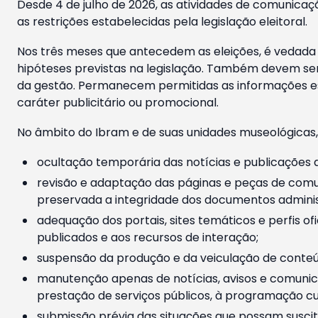
Desde 4 de julho de 2026, as atividades de comunicaçã
as restrições estabelecidas pela legislação eleitoral.
Nos três meses que antecedem as eleições, é vedada a
hipóteses previstas na legislação. Também devem ser
da gestão. Permanecem permitidas as informações est
caráter publicitário ou promocional.
No âmbito do Ibram e de suas unidades museológicas,
ocultação temporária das notícias e publicações a
revisão e adaptação das páginas e peças de comu
preservada a integridade dos documentos administ
adequação dos portais, sites temáticos e perfis ofi
publicados e aos recursos de interação;
suspensão da produção e da veiculação de conteúd
manutenção apenas de notícias, avisos e comunica
prestação de serviços públicos, à programação cul
submissão prévia das situações que possam suscita