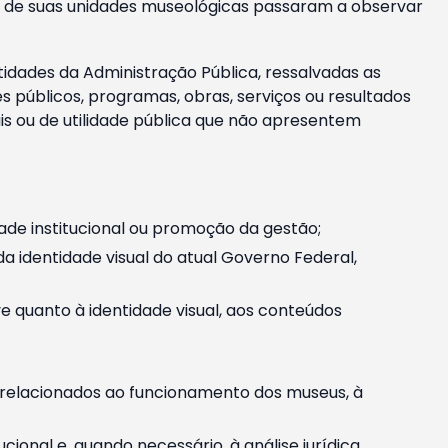
m e de suas unidades museológicas passaram a observar
tidades da Administração Pública, ressalvadas as
públicos, programas, obras, serviços ou resultados
is ou de utilidade pública que não apresentem
ade institucional ou promoção da gestão;
identidade visual do atual Governo Federal,
ive quanto à identidade visual, aos conteúdos
, relacionados ao funcionamento dos museus, à
onal e, quando necessário, à análise jurídica.