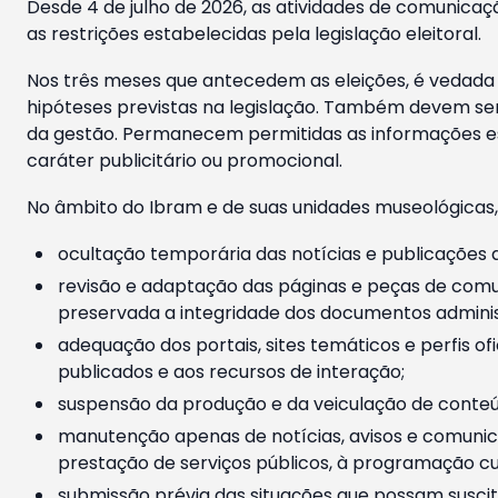
Desde 4 de julho de 2026, as atividades de comunicaçã
as restrições estabelecidas pela legislação eleitoral.
Nos três meses que antecedem as eleições, é vedada a
hipóteses previstas na legislação. Também devem ser
da gestão. Permanecem permitidas as informações est
caráter publicitário ou promocional.
No âmbito do Ibram e de suas unidades museológicas,
ocultação temporária das notícias e publicações a
revisão e adaptação das páginas e peças de comu
preservada a integridade dos documentos administ
adequação dos portais, sites temáticos e perfis ofi
publicados e aos recursos de interação;
suspensão da produção e da veiculação de conteúd
manutenção apenas de notícias, avisos e comunica
prestação de serviços públicos, à programação cul
submissão prévia das situações que possam suscita