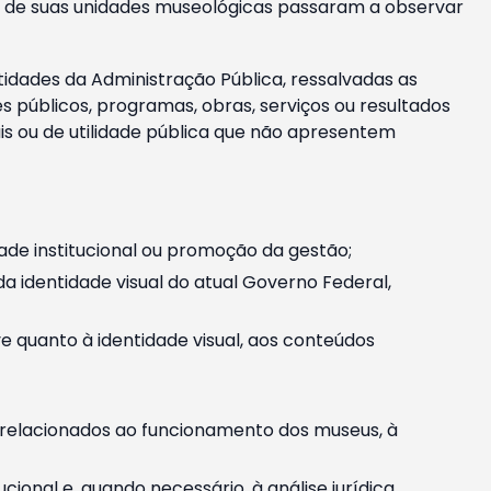
m e de suas unidades museológicas passaram a observar
tidades da Administração Pública, ressalvadas as
públicos, programas, obras, serviços ou resultados
is ou de utilidade pública que não apresentem
ade institucional ou promoção da gestão;
identidade visual do atual Governo Federal,
ive quanto à identidade visual, aos conteúdos
, relacionados ao funcionamento dos museus, à
onal e, quando necessário, à análise jurídica.