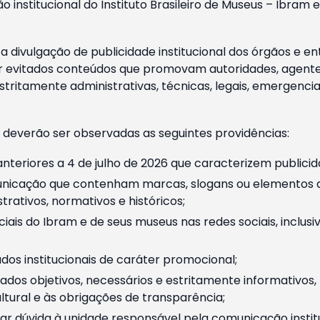
o institucional do Instituto Brasileiro de Museus – Ibra
 divulgação de publicidade institucional dos órgãos e en
 evitados conteúdos que promovam autoridades, agentes 
ritamente administrativas, técnicas, legais, emergencia
 deverão ser observadas as seguintes providências:
nteriores a 4 de julho de 2026 que caracterizem publicid
nicação que contenham marcas, slogans ou elementos da 
rativos, normativos e históricos;
ciais do Ibram e de seus museus nas redes sociais, inclus
os institucionais de caráter promocional;
dos objetivos, necessários e estritamente informativos
tural e às obrigações de transparência;
r dúvida à unidade responsável pela comunicação instituci