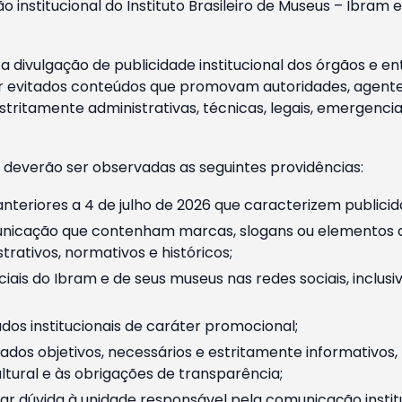
o institucional do Instituto Brasileiro de Museus – Ibra
 divulgação de publicidade institucional dos órgãos e en
 evitados conteúdos que promovam autoridades, agentes 
ritamente administrativas, técnicas, legais, emergencia
 deverão ser observadas as seguintes providências:
nteriores a 4 de julho de 2026 que caracterizem publicid
nicação que contenham marcas, slogans ou elementos da 
rativos, normativos e históricos;
ciais do Ibram e de seus museus nas redes sociais, inclus
os institucionais de caráter promocional;
dos objetivos, necessários e estritamente informativos
tural e às obrigações de transparência;
r dúvida à unidade responsável pela comunicação instituci