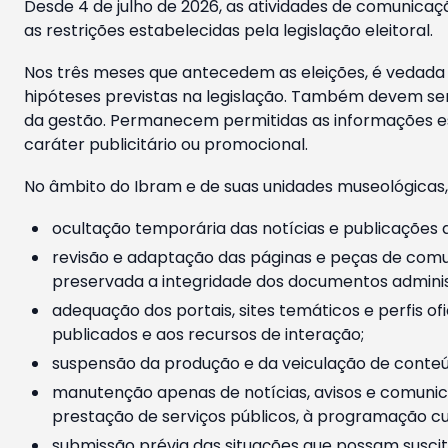
Desde 4 de julho de 2026, as atividades de comunicaçã
as restrições estabelecidas pela legislação eleitoral.
Nos três meses que antecedem as eleições, é vedada a
hipóteses previstas na legislação. Também devem ser
da gestão. Permanecem permitidas as informações est
caráter publicitário ou promocional.
No âmbito do Ibram e de suas unidades museológicas,
ocultação temporária das notícias e publicações a
revisão e adaptação das páginas e peças de comu
preservada a integridade dos documentos administ
adequação dos portais, sites temáticos e perfis ofi
publicados e aos recursos de interação;
suspensão da produção e da veiculação de conteúd
manutenção apenas de notícias, avisos e comunica
prestação de serviços públicos, à programação cul
submissão prévia das situações que possam suscita