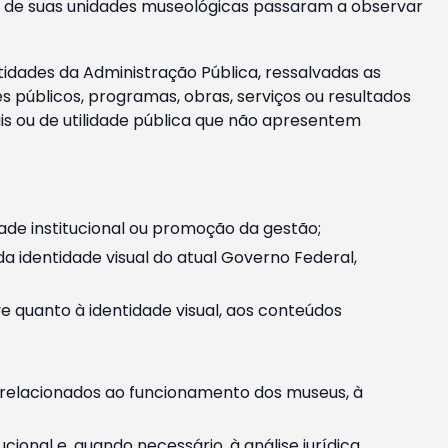
m e de suas unidades museológicas passaram a observar
tidades da Administração Pública, ressalvadas as
públicos, programas, obras, serviços ou resultados
is ou de utilidade pública que não apresentem
ade institucional ou promoção da gestão;
identidade visual do atual Governo Federal,
ive quanto à identidade visual, aos conteúdos
, relacionados ao funcionamento dos museus, à
onal e, quando necessário, à análise jurídica.