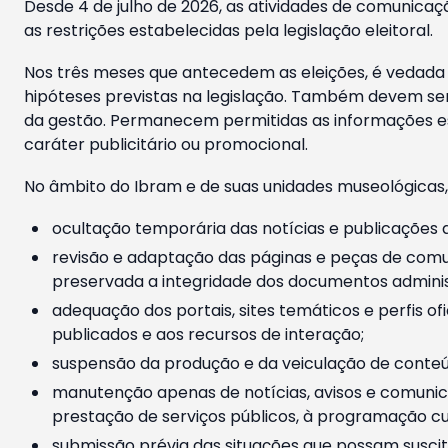
Desde 4 de julho de 2026, as atividades de comunicaçã
as restrições estabelecidas pela legislação eleitoral.
Nos três meses que antecedem as eleições, é vedada a
hipóteses previstas na legislação. Também devem ser
da gestão. Permanecem permitidas as informações est
caráter publicitário ou promocional.
No âmbito do Ibram e de suas unidades museológicas,
ocultação temporária das notícias e publicações a
revisão e adaptação das páginas e peças de comu
preservada a integridade dos documentos administ
adequação dos portais, sites temáticos e perfis ofi
publicados e aos recursos de interação;
suspensão da produção e da veiculação de conteúd
manutenção apenas de notícias, avisos e comunica
prestação de serviços públicos, à programação cul
submissão prévia das situações que possam suscita