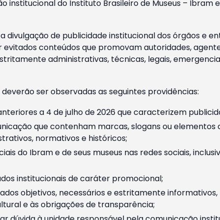
o institucional do Instituto Brasileiro de Museus – Ibra
 divulgação de publicidade institucional dos órgãos e en
 evitados conteúdos que promovam autoridades, agentes 
ritamente administrativas, técnicas, legais, emergencia
 deverão ser observadas as seguintes providências:
nteriores a 4 de julho de 2026 que caracterizem publicid
nicação que contenham marcas, slogans ou elementos da 
rativos, normativos e históricos;
ciais do Ibram e de seus museus nas redes sociais, inclus
os institucionais de caráter promocional;
dos objetivos, necessários e estritamente informativos
tural e às obrigações de transparência;
r dúvida à unidade responsável pela comunicação instituci