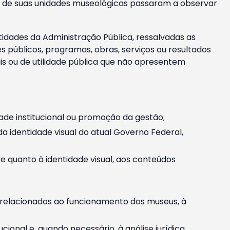
m e de suas unidades museológicas passaram a observar
tidades da Administração Pública, ressalvadas as
públicos, programas, obras, serviços ou resultados
is ou de utilidade pública que não apresentem
ade institucional ou promoção da gestão;
identidade visual do atual Governo Federal,
ive quanto à identidade visual, aos conteúdos
, relacionados ao funcionamento dos museus, à
onal e, quando necessário, à análise jurídica.