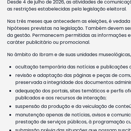
Desde 4 de julho de 2026, as atividades de comunicaçã
as restrições estabelecidas pela legislação eleitoral.
Nos três meses que antecedem as eleições, é vedada a
hipóteses previstas na legislação. Também devem ser
da gestão. Permanecem permitidas as informações est
caráter publicitário ou promocional.
No âmbito do Ibram e de suas unidades museológicas,
ocultação temporária das notícias e publicações a
revisão e adaptação das páginas e peças de comu
preservada a integridade dos documentos administ
adequação dos portais, sites temáticos e perfis ofi
publicados e aos recursos de interação;
suspensão da produção e da veiculação de conteúd
manutenção apenas de notícias, avisos e comunica
prestação de serviços públicos, à programação cul
submissão prévia das situações que possam suscita