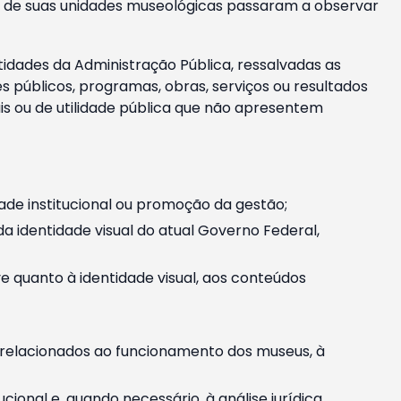
m e de suas unidades museológicas passaram a observar
tidades da Administração Pública, ressalvadas as
públicos, programas, obras, serviços ou resultados
is ou de utilidade pública que não apresentem
ade institucional ou promoção da gestão;
identidade visual do atual Governo Federal,
ive quanto à identidade visual, aos conteúdos
, relacionados ao funcionamento dos museus, à
onal e, quando necessário, à análise jurídica.