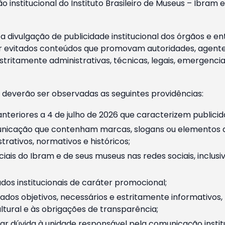
o institucional do Instituto Brasileiro de Museus – Ibra
 divulgação de publicidade institucional dos órgãos e en
 evitados conteúdos que promovam autoridades, agentes 
ritamente administrativas, técnicas, legais, emergencia
 deverão ser observadas as seguintes providências:
nteriores a 4 de julho de 2026 que caracterizem publicid
nicação que contenham marcas, slogans ou elementos da 
rativos, normativos e históricos;
ciais do Ibram e de seus museus nas redes sociais, inclus
os institucionais de caráter promocional;
dos objetivos, necessários e estritamente informativos
tural e às obrigações de transparência;
r dúvida à unidade responsável pela comunicação instituci