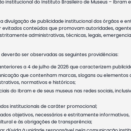
o institucional do Instituto Brasileiro de Museus – Ibra
 divulgação de publicidade institucional dos órgãos e en
 evitados conteúdos que promovam autoridades, agentes 
ritamente administrativas, técnicas, legais, emergencia
 deverão ser observadas as seguintes providências:
nteriores a 4 de julho de 2026 que caracterizem publicid
nicação que contenham marcas, slogans ou elementos da 
rativos, normativos e históricos;
ciais do Ibram e de seus museus nas redes sociais, inclus
os institucionais de caráter promocional;
dos objetivos, necessários e estritamente informativos
tural e às obrigações de transparência;
r dúvida à unidade responsável pela comunicação instituci