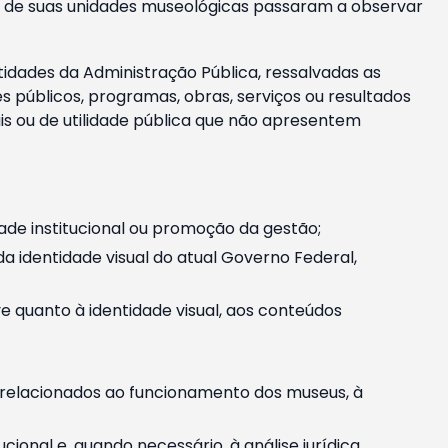
m e de suas unidades museológicas passaram a observar
tidades da Administração Pública, ressalvadas as
públicos, programas, obras, serviços ou resultados
is ou de utilidade pública que não apresentem
ade institucional ou promoção da gestão;
identidade visual do atual Governo Federal,
ive quanto à identidade visual, aos conteúdos
, relacionados ao funcionamento dos museus, à
onal e, quando necessário, à análise jurídica.