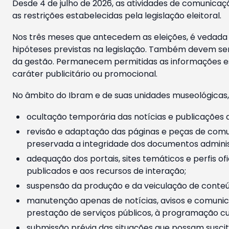
Desde 4 de julho de 2026, as atividades de comunicaçã
as restrições estabelecidas pela legislação eleitoral.
Nos três meses que antecedem as eleições, é vedada a
hipóteses previstas na legislação. Também devem ser
da gestão. Permanecem permitidas as informações est
caráter publicitário ou promocional.
No âmbito do Ibram e de suas unidades museológicas,
ocultação temporária das notícias e publicações a
revisão e adaptação das páginas e peças de comu
preservada a integridade dos documentos administ
adequação dos portais, sites temáticos e perfis ofi
publicados e aos recursos de interação;
suspensão da produção e da veiculação de conteúd
manutenção apenas de notícias, avisos e comunica
prestação de serviços públicos, à programação cul
submissão prévia das situações que possam suscita