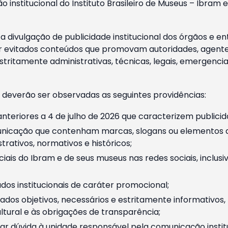
o institucional do Instituto Brasileiro de Museus – Ibra
 divulgação de publicidade institucional dos órgãos e en
 evitados conteúdos que promovam autoridades, agentes 
ritamente administrativas, técnicas, legais, emergencia
 deverão ser observadas as seguintes providências:
nteriores a 4 de julho de 2026 que caracterizem publicid
nicação que contenham marcas, slogans ou elementos da 
rativos, normativos e históricos;
ciais do Ibram e de seus museus nas redes sociais, inclus
os institucionais de caráter promocional;
dos objetivos, necessários e estritamente informativos
tural e às obrigações de transparência;
r dúvida à unidade responsável pela comunicação instituci