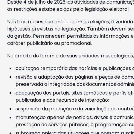
Desde 4 de julho de 2026, as atividades de comunicaçã
as restrições estabelecidas pela legislação eleitoral.
Nos três meses que antecedem as eleições, é vedada a
hipóteses previstas na legislação. Também devem ser
da gestão. Permanecem permitidas as informações est
caráter publicitário ou promocional.
No âmbito do Ibram e de suas unidades museológicas,
ocultação temporária das notícias e publicações a
revisão e adaptação das páginas e peças de comu
preservada a integridade dos documentos administ
adequação dos portais, sites temáticos e perfis ofi
publicados e aos recursos de interação;
suspensão da produção e da veiculação de conteúd
manutenção apenas de notícias, avisos e comunica
prestação de serviços públicos, à programação cul
submissão prévia das situações que possam suscita