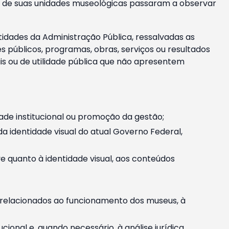
m e de suas unidades museológicas passaram a observar
tidades da Administração Pública, ressalvadas as
públicos, programas, obras, serviços ou resultados
is ou de utilidade pública que não apresentem
ade institucional ou promoção da gestão;
identidade visual do atual Governo Federal,
ive quanto à identidade visual, aos conteúdos
, relacionados ao funcionamento dos museus, à
onal e, quando necessário, à análise jurídica.