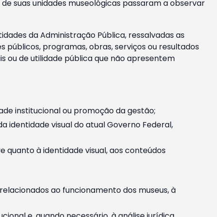
m e de suas unidades museológicas passaram a observar
tidades da Administração Pública, ressalvadas as
públicos, programas, obras, serviços ou resultados
is ou de utilidade pública que não apresentem
ade institucional ou promoção da gestão;
identidade visual do atual Governo Federal,
ive quanto à identidade visual, aos conteúdos
, relacionados ao funcionamento dos museus, à
onal e, quando necessário, à análise jurídica.