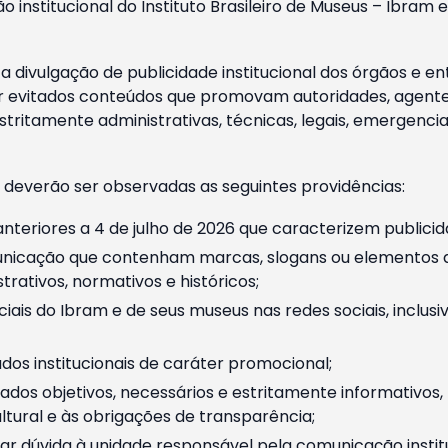
o institucional do Instituto Brasileiro de Museus – Ibra
 divulgação de publicidade institucional dos órgãos e en
 evitados conteúdos que promovam autoridades, agentes 
ritamente administrativas, técnicas, legais, emergencia
 deverão ser observadas as seguintes providências:
nteriores a 4 de julho de 2026 que caracterizem publicid
nicação que contenham marcas, slogans ou elementos da 
rativos, normativos e históricos;
ciais do Ibram e de seus museus nas redes sociais, inclus
os institucionais de caráter promocional;
dos objetivos, necessários e estritamente informativos
tural e às obrigações de transparência;
r dúvida à unidade responsável pela comunicação instituci