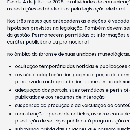
Desde 4 de julho de 2026, as atividades de comunicaçã
as restrições estabelecidas pela legislação eleitoral.
Nos três meses que antecedem as eleições, é vedada a
hipóteses previstas na legislação. Também devem ser
da gestão. Permanecem permitidas as informações est
caráter publicitário ou promocional.
No âmbito do Ibram e de suas unidades museológicas,
ocultação temporária das notícias e publicações a
revisão e adaptação das páginas e peças de comu
preservada a integridade dos documentos administ
adequação dos portais, sites temáticos e perfis ofi
publicados e aos recursos de interação;
suspensão da produção e da veiculação de conteúd
manutenção apenas de notícias, avisos e comunica
prestação de serviços públicos, à programação cul
submissão prévia das situações que possam suscita