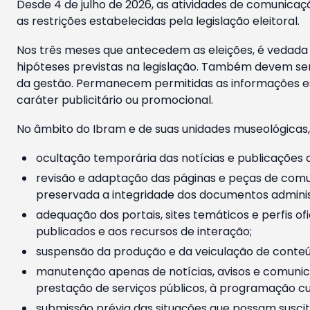
Desde 4 de julho de 2026, as atividades de comunicaçã
as restrições estabelecidas pela legislação eleitoral.
Nos três meses que antecedem as eleições, é vedada a
hipóteses previstas na legislação. Também devem ser
da gestão. Permanecem permitidas as informações est
caráter publicitário ou promocional.
No âmbito do Ibram e de suas unidades museológicas,
ocultação temporária das notícias e publicações a
revisão e adaptação das páginas e peças de comu
preservada a integridade dos documentos administ
adequação dos portais, sites temáticos e perfis ofi
publicados e aos recursos de interação;
suspensão da produção e da veiculação de conteúd
manutenção apenas de notícias, avisos e comunica
prestação de serviços públicos, à programação cul
submissão prévia das situações que possam suscita