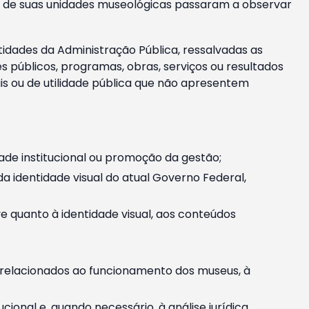
m e de suas unidades museológicas passaram a observar
tidades da Administração Pública, ressalvadas as
públicos, programas, obras, serviços ou resultados
is ou de utilidade pública que não apresentem
ade institucional ou promoção da gestão;
identidade visual do atual Governo Federal,
ive quanto à identidade visual, aos conteúdos
, relacionados ao funcionamento dos museus, à
onal e, quando necessário, à análise jurídica.