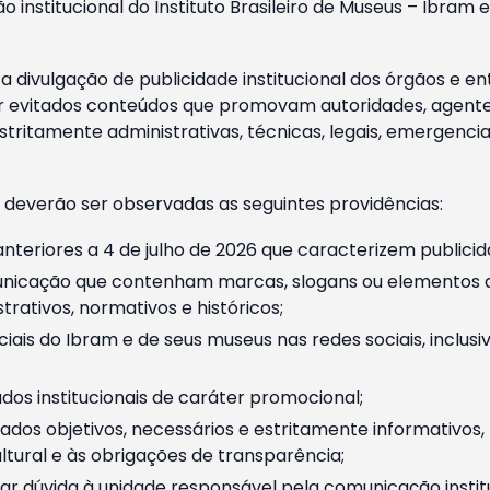
o institucional do Instituto Brasileiro de Museus – Ibra
 divulgação de publicidade institucional dos órgãos e en
 evitados conteúdos que promovam autoridades, agentes 
ritamente administrativas, técnicas, legais, emergencia
 deverão ser observadas as seguintes providências:
nteriores a 4 de julho de 2026 que caracterizem publicid
nicação que contenham marcas, slogans ou elementos da 
rativos, normativos e históricos;
ciais do Ibram e de seus museus nas redes sociais, inclus
os institucionais de caráter promocional;
dos objetivos, necessários e estritamente informativos
tural e às obrigações de transparência;
r dúvida à unidade responsável pela comunicação instituci