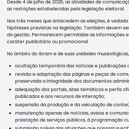
Desde 4 de julho de 2026, as atividades de comunicaçã
as restrições estabelecidas pela legislação eleitoral.
Nos três meses que antecedem as eleições, é vedada a
hipóteses previstas na legislação. Também devem ser
da gestão. Permanecem permitidas as informações est
caráter publicitário ou promocional.
No âmbito do Ibram e de suas unidades museológicas,
ocultação temporária das notícias e publicações a
revisão e adaptação das páginas e peças de comu
preservada a integridade dos documentos administ
adequação dos portais, sites temáticos e perfis ofi
publicados e aos recursos de interação;
suspensão da produção e da veiculação de conteúd
manutenção apenas de notícias, avisos e comunica
prestação de serviços públicos, à programação cul
submissão prévia das situações que possam suscita