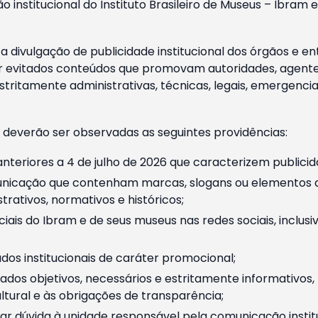
o institucional do Instituto Brasileiro de Museus – Ibra
 divulgação de publicidade institucional dos órgãos e en
 evitados conteúdos que promovam autoridades, agentes 
ritamente administrativas, técnicas, legais, emergencia
 deverão ser observadas as seguintes providências:
nteriores a 4 de julho de 2026 que caracterizem publicid
nicação que contenham marcas, slogans ou elementos da 
rativos, normativos e históricos;
ciais do Ibram e de seus museus nas redes sociais, inclus
os institucionais de caráter promocional;
dos objetivos, necessários e estritamente informativos
tural e às obrigações de transparência;
r dúvida à unidade responsável pela comunicação instituci