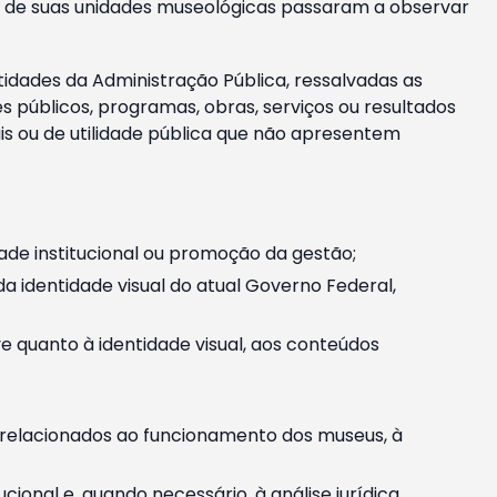
m e de suas unidades museológicas passaram a observar
tidades da Administração Pública, ressalvadas as
públicos, programas, obras, serviços ou resultados
is ou de utilidade pública que não apresentem
ade institucional ou promoção da gestão;
identidade visual do atual Governo Federal,
ive quanto à identidade visual, aos conteúdos
, relacionados ao funcionamento dos museus, à
onal e, quando necessário, à análise jurídica.