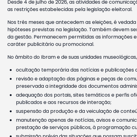
Desde 4 de julho de 2026, as atividades de comunicaçã
as restrições estabelecidas pela legislação eleitoral.
Nos três meses que antecedem as eleições, é vedada a
hipóteses previstas na legislação. Também devem ser
da gestão. Permanecem permitidas as informações est
caráter publicitário ou promocional.
No âmbito do Ibram e de suas unidades museológicas,
ocultação temporária das notícias e publicações a
revisão e adaptação das páginas e peças de comu
preservada a integridade dos documentos administ
adequação dos portais, sites temáticos e perfis ofi
publicados e aos recursos de interação;
suspensão da produção e da veiculação de conteúd
manutenção apenas de notícias, avisos e comunica
prestação de serviços públicos, à programação cul
submissão prévia das situações que possam suscita