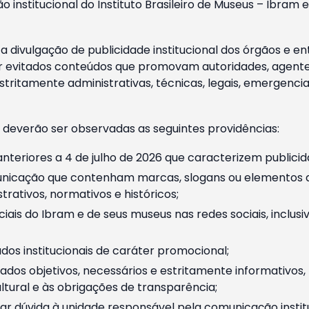
o institucional do Instituto Brasileiro de Museus – Ibra
 divulgação de publicidade institucional dos órgãos e en
 evitados conteúdos que promovam autoridades, agentes 
ritamente administrativas, técnicas, legais, emergencia
 deverão ser observadas as seguintes providências:
nteriores a 4 de julho de 2026 que caracterizem publicid
nicação que contenham marcas, slogans ou elementos da 
rativos, normativos e históricos;
ciais do Ibram e de seus museus nas redes sociais, inclus
os institucionais de caráter promocional;
dos objetivos, necessários e estritamente informativos
tural e às obrigações de transparência;
r dúvida à unidade responsável pela comunicação instituci