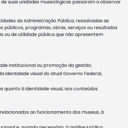
m e de suas unidades museológicas passaram a observar
tidades da Administração Pública, ressalvadas as
públicos, programas, obras, serviços ou resultados
is ou de utilidade pública que não apresentem
ade institucional ou promoção da gestão;
identidade visual do atual Governo Federal,
ive quanto à identidade visual, aos conteúdos
, relacionados ao funcionamento dos museus, à
onal e, quando necessário, à análise jurídica.