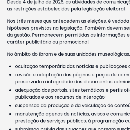
Desde 4 de julho de 2026, as atividades de comunicaçã
as restrições estabelecidas pela legislação eleitoral.
Nos três meses que antecedem as eleições, é vedada a
hipóteses previstas na legislação. Também devem ser
da gestão. Permanecem permitidas as informações est
caráter publicitário ou promocional.
No âmbito do Ibram e de suas unidades museológicas,
ocultação temporária das notícias e publicações a
revisão e adaptação das páginas e peças de comu
preservada a integridade dos documentos administ
adequação dos portais, sites temáticos e perfis ofi
publicados e aos recursos de interação;
suspensão da produção e da veiculação de conteúd
manutenção apenas de notícias, avisos e comunica
prestação de serviços públicos, à programação cul
submissão prévia das situações que possam suscita