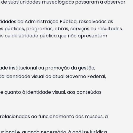
m e de suas unidades museológicas passaram a observar
tidades da Administração Pública, ressalvadas as
públicos, programas, obras, serviços ou resultados
is ou de utilidade pública que não apresentem
ade institucional ou promoção da gestão;
identidade visual do atual Governo Federal,
ive quanto à identidade visual, aos conteúdos
, relacionados ao funcionamento dos museus, à
onal e, quando necessário, à análise jurídica.