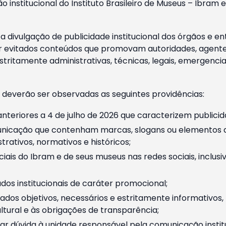
o institucional do Instituto Brasileiro de Museus – Ibra
 divulgação de publicidade institucional dos órgãos e en
 evitados conteúdos que promovam autoridades, agentes 
ritamente administrativas, técnicas, legais, emergencia
 deverão ser observadas as seguintes providências:
nteriores a 4 de julho de 2026 que caracterizem publicid
nicação que contenham marcas, slogans ou elementos da 
rativos, normativos e históricos;
ciais do Ibram e de seus museus nas redes sociais, inclus
os institucionais de caráter promocional;
dos objetivos, necessários e estritamente informativos
tural e às obrigações de transparência;
r dúvida à unidade responsável pela comunicação instituci