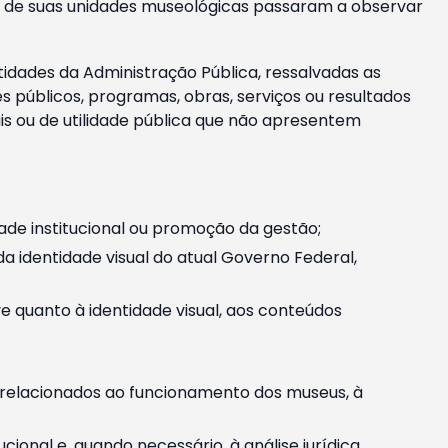
m e de suas unidades museológicas passaram a observar
tidades da Administração Pública, ressalvadas as
públicos, programas, obras, serviços ou resultados
is ou de utilidade pública que não apresentem
ade institucional ou promoção da gestão;
identidade visual do atual Governo Federal,
ive quanto à identidade visual, aos conteúdos
, relacionados ao funcionamento dos museus, à
onal e, quando necessário, à análise jurídica.