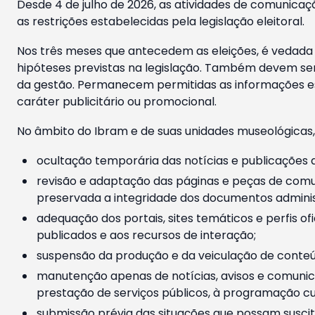
Desde 4 de julho de 2026, as atividades de comunicaçã
as restrições estabelecidas pela legislação eleitoral.
Nos três meses que antecedem as eleições, é vedada a
hipóteses previstas na legislação. Também devem ser
da gestão. Permanecem permitidas as informações est
caráter publicitário ou promocional.
No âmbito do Ibram e de suas unidades museológicas,
ocultação temporária das notícias e publicações a
revisão e adaptação das páginas e peças de comu
preservada a integridade dos documentos administ
adequação dos portais, sites temáticos e perfis ofi
publicados e aos recursos de interação;
suspensão da produção e da veiculação de conteúd
manutenção apenas de notícias, avisos e comunica
prestação de serviços públicos, à programação cul
submissão prévia das situações que possam suscita