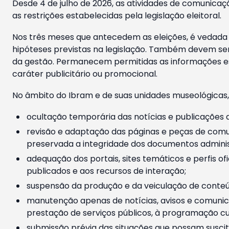
Desde 4 de julho de 2026, as atividades de comunicaçã
as restrições estabelecidas pela legislação eleitoral.
Nos três meses que antecedem as eleições, é vedada a
hipóteses previstas na legislação. Também devem ser
da gestão. Permanecem permitidas as informações est
caráter publicitário ou promocional.
No âmbito do Ibram e de suas unidades museológicas,
ocultação temporária das notícias e publicações a
revisão e adaptação das páginas e peças de comu
preservada a integridade dos documentos administ
adequação dos portais, sites temáticos e perfis ofi
publicados e aos recursos de interação;
suspensão da produção e da veiculação de conteúd
manutenção apenas de notícias, avisos e comunica
prestação de serviços públicos, à programação cul
submissão prévia das situações que possam suscita