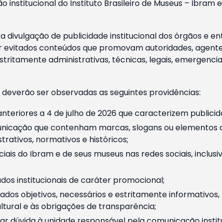
o institucional do Instituto Brasileiro de Museus – Ibra
 divulgação de publicidade institucional dos órgãos e en
 evitados conteúdos que promovam autoridades, agentes 
ritamente administrativas, técnicas, legais, emergencia
 deverão ser observadas as seguintes providências:
nteriores a 4 de julho de 2026 que caracterizem publicid
nicação que contenham marcas, slogans ou elementos da 
rativos, normativos e históricos;
ciais do Ibram e de seus museus nas redes sociais, inclus
os institucionais de caráter promocional;
dos objetivos, necessários e estritamente informativos
tural e às obrigações de transparência;
r dúvida à unidade responsável pela comunicação instituci