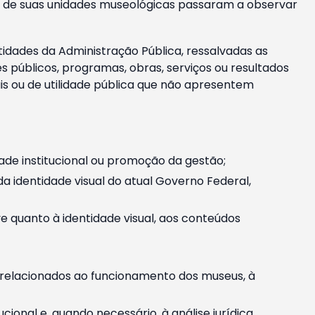
m e de suas unidades museológicas passaram a observar
tidades da Administração Pública, ressalvadas as
públicos, programas, obras, serviços ou resultados
is ou de utilidade pública que não apresentem
ade institucional ou promoção da gestão;
identidade visual do atual Governo Federal,
ive quanto à identidade visual, aos conteúdos
, relacionados ao funcionamento dos museus, à
onal e, quando necessário, à análise jurídica.