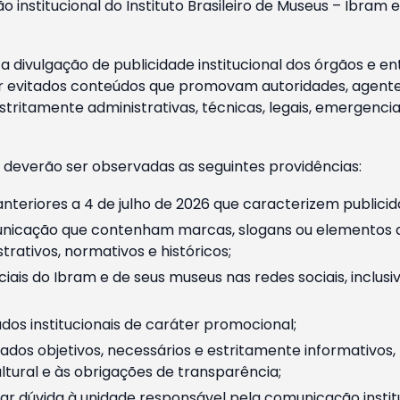
o institucional do Instituto Brasileiro de Museus – Ibra
 divulgação de publicidade institucional dos órgãos e en
 evitados conteúdos que promovam autoridades, agentes 
ritamente administrativas, técnicas, legais, emergencia
 deverão ser observadas as seguintes providências:
nteriores a 4 de julho de 2026 que caracterizem publicid
nicação que contenham marcas, slogans ou elementos da 
rativos, normativos e históricos;
ciais do Ibram e de seus museus nas redes sociais, inclus
os institucionais de caráter promocional;
dos objetivos, necessários e estritamente informativos
tural e às obrigações de transparência;
r dúvida à unidade responsável pela comunicação instituci