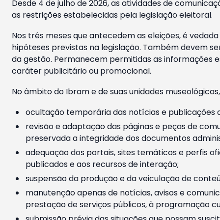
Desde 4 de julho de 2026, as atividades de comunicaçã
as restrições estabelecidas pela legislação eleitoral.
Nos três meses que antecedem as eleições, é vedada a
hipóteses previstas na legislação. Também devem ser
da gestão. Permanecem permitidas as informações est
caráter publicitário ou promocional.
No âmbito do Ibram e de suas unidades museológicas,
ocultação temporária das notícias e publicações a
revisão e adaptação das páginas e peças de comu
preservada a integridade dos documentos administ
adequação dos portais, sites temáticos e perfis ofi
publicados e aos recursos de interação;
suspensão da produção e da veiculação de conteúd
manutenção apenas de notícias, avisos e comunica
prestação de serviços públicos, à programação cul
submissão prévia das situações que possam suscita