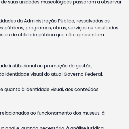
m e de suas unidades museológicas passaram a observar
tidades da Administração Pública, ressalvadas as
públicos, programas, obras, serviços ou resultados
is ou de utilidade pública que não apresentem
ade institucional ou promoção da gestão;
identidade visual do atual Governo Federal,
ive quanto à identidade visual, aos conteúdos
, relacionados ao funcionamento dos museus, à
onal e, quando necessário, à análise jurídica.