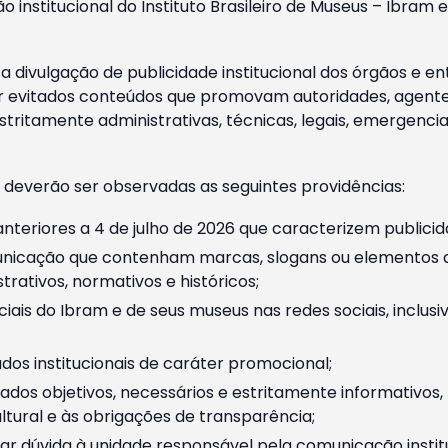
o institucional do Instituto Brasileiro de Museus – Ibra
 divulgação de publicidade institucional dos órgãos e en
 evitados conteúdos que promovam autoridades, agentes 
ritamente administrativas, técnicas, legais, emergencia
 deverão ser observadas as seguintes providências:
nteriores a 4 de julho de 2026 que caracterizem publicid
nicação que contenham marcas, slogans ou elementos da 
rativos, normativos e históricos;
ciais do Ibram e de seus museus nas redes sociais, inclus
os institucionais de caráter promocional;
dos objetivos, necessários e estritamente informativos
tural e às obrigações de transparência;
r dúvida à unidade responsável pela comunicação instituci