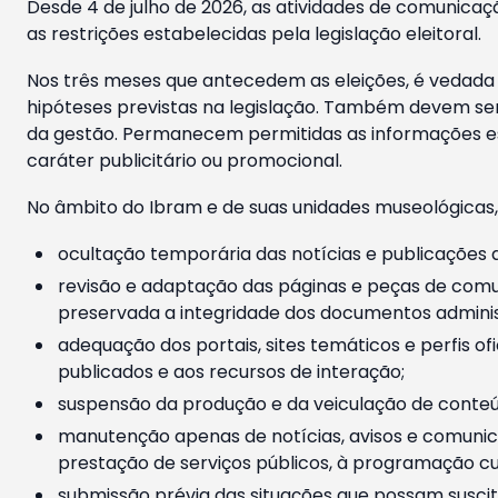
Desde 4 de julho de 2026, as atividades de comunicaçã
as restrições estabelecidas pela legislação eleitoral.
Nos três meses que antecedem as eleições, é vedada a
hipóteses previstas na legislação. Também devem ser
da gestão. Permanecem permitidas as informações est
caráter publicitário ou promocional.
No âmbito do Ibram e de suas unidades museológicas,
ocultação temporária das notícias e publicações a
revisão e adaptação das páginas e peças de comu
preservada a integridade dos documentos administ
adequação dos portais, sites temáticos e perfis ofi
publicados e aos recursos de interação;
suspensão da produção e da veiculação de conteúd
manutenção apenas de notícias, avisos e comunica
prestação de serviços públicos, à programação cul
submissão prévia das situações que possam suscita