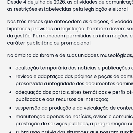
Desde 4 de julho de 2026, as atividades de comunicaçã
as restrições estabelecidas pela legislação eleitoral.
Nos três meses que antecedem as eleições, é vedada a
hipóteses previstas na legislação. Também devem ser
da gestão. Permanecem permitidas as informações est
caráter publicitário ou promocional.
No âmbito do Ibram e de suas unidades museológicas,
ocultação temporária das notícias e publicações a
revisão e adaptação das páginas e peças de comu
preservada a integridade dos documentos administ
adequação dos portais, sites temáticos e perfis ofi
publicados e aos recursos de interação;
suspensão da produção e da veiculação de conteúd
manutenção apenas de notícias, avisos e comunica
prestação de serviços públicos, à programação cul
submissão prévia das situações que possam suscita