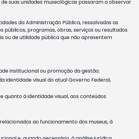
m e de suas unidades museológicas passaram a observar
tidades da Administração Pública, ressalvadas as
públicos, programas, obras, serviços ou resultados
is ou de utilidade pública que não apresentem
ade institucional ou promoção da gestão;
identidade visual do atual Governo Federal,
ive quanto à identidade visual, aos conteúdos
, relacionados ao funcionamento dos museus, à
onal e, quando necessário, à análise jurídica.