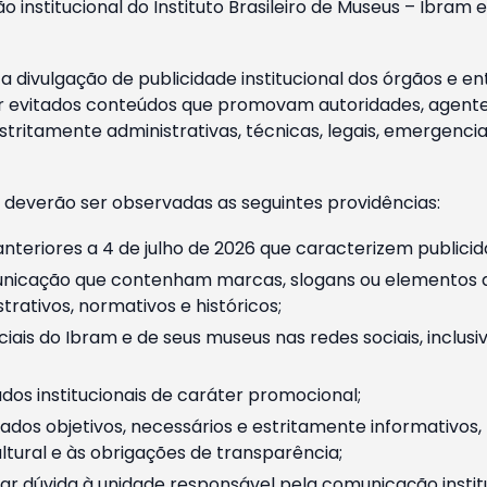
o institucional do Instituto Brasileiro de Museus – Ibra
 divulgação de publicidade institucional dos órgãos e en
 evitados conteúdos que promovam autoridades, agentes 
ritamente administrativas, técnicas, legais, emergencia
 deverão ser observadas as seguintes providências:
nteriores a 4 de julho de 2026 que caracterizem publicid
nicação que contenham marcas, slogans ou elementos da 
rativos, normativos e históricos;
ciais do Ibram e de seus museus nas redes sociais, inclus
os institucionais de caráter promocional;
dos objetivos, necessários e estritamente informativos
tural e às obrigações de transparência;
r dúvida à unidade responsável pela comunicação instituci