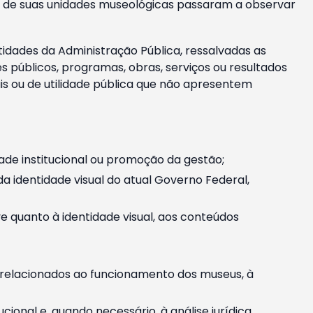
m e de suas unidades museológicas passaram a observar
tidades da Administração Pública, ressalvadas as
públicos, programas, obras, serviços ou resultados
is ou de utilidade pública que não apresentem
ade institucional ou promoção da gestão;
identidade visual do atual Governo Federal,
ive quanto à identidade visual, aos conteúdos
, relacionados ao funcionamento dos museus, à
onal e, quando necessário, à análise jurídica.