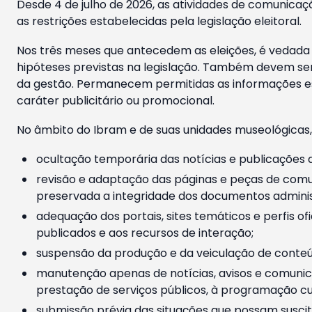
Desde 4 de julho de 2026, as atividades de comunicaçã
as restrições estabelecidas pela legislação eleitoral.
Nos três meses que antecedem as eleições, é vedada a
hipóteses previstas na legislação. Também devem ser
da gestão. Permanecem permitidas as informações est
caráter publicitário ou promocional.
No âmbito do Ibram e de suas unidades museológicas,
ocultação temporária das notícias e publicações a
revisão e adaptação das páginas e peças de comu
preservada a integridade dos documentos administ
adequação dos portais, sites temáticos e perfis ofi
publicados e aos recursos de interação;
suspensão da produção e da veiculação de conteúd
manutenção apenas de notícias, avisos e comunica
prestação de serviços públicos, à programação cul
submissão prévia das situações que possam suscita