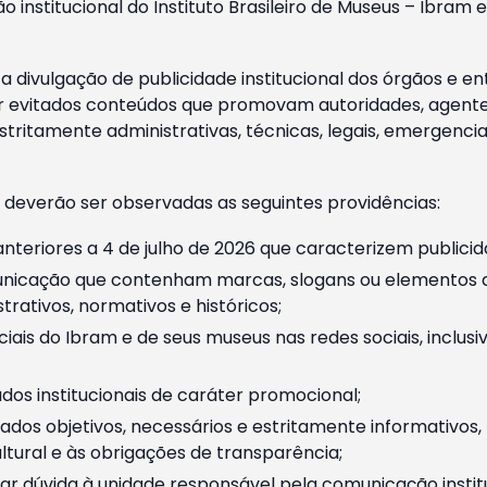
o institucional do Instituto Brasileiro de Museus – Ibra
 divulgação de publicidade institucional dos órgãos e en
 evitados conteúdos que promovam autoridades, agentes 
ritamente administrativas, técnicas, legais, emergencia
 deverão ser observadas as seguintes providências:
nteriores a 4 de julho de 2026 que caracterizem publicid
nicação que contenham marcas, slogans ou elementos da 
rativos, normativos e históricos;
ciais do Ibram e de seus museus nas redes sociais, inclus
os institucionais de caráter promocional;
dos objetivos, necessários e estritamente informativos
tural e às obrigações de transparência;
r dúvida à unidade responsável pela comunicação instituci