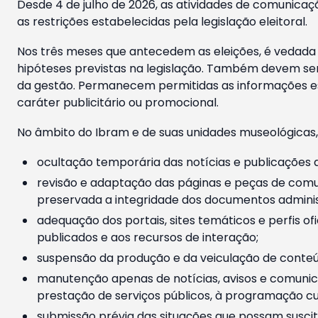
Desde 4 de julho de 2026, as atividades de comunicaçã
as restrições estabelecidas pela legislação eleitoral.
Nos três meses que antecedem as eleições, é vedada a
hipóteses previstas na legislação. Também devem ser
da gestão. Permanecem permitidas as informações est
caráter publicitário ou promocional.
No âmbito do Ibram e de suas unidades museológicas,
ocultação temporária das notícias e publicações a
revisão e adaptação das páginas e peças de comu
preservada a integridade dos documentos administ
adequação dos portais, sites temáticos e perfis ofi
publicados e aos recursos de interação;
suspensão da produção e da veiculação de conteúd
manutenção apenas de notícias, avisos e comunica
prestação de serviços públicos, à programação cul
submissão prévia das situações que possam suscita