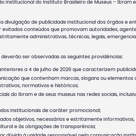
o institucional do Instituto Brasileiro de Museus – Ibra
 divulgação de publicidade institucional dos órgãos e en
 evitados conteúdos que promovam autoridades, agentes 
ritamente administrativas, técnicas, legais, emergencia
 deverão ser observadas as seguintes providências:
nteriores a 4 de julho de 2026 que caracterizem publicid
nicação que contenham marcas, slogans ou elementos da 
rativos, normativos e históricos;
ciais do Ibram e de seus museus nas redes sociais, inclus
os institucionais de caráter promocional;
dos objetivos, necessários e estritamente informativos
tural e às obrigações de transparência;
r dúvida à unidade responsável pela comunicação instituci