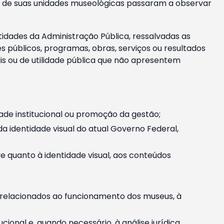
m e de suas unidades museológicas passaram a observar
tidades da Administração Pública, ressalvadas as
públicos, programas, obras, serviços ou resultados
is ou de utilidade pública que não apresentem
ade institucional ou promoção da gestão;
identidade visual do atual Governo Federal,
ive quanto à identidade visual, aos conteúdos
, relacionados ao funcionamento dos museus, à
onal e, quando necessário, à análise jurídica.