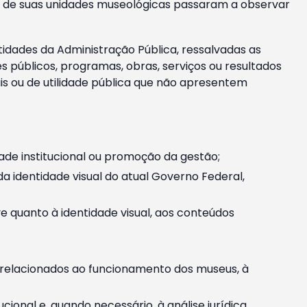
m e de suas unidades museológicas passaram a observar
tidades da Administração Pública, ressalvadas as
públicos, programas, obras, serviços ou resultados
is ou de utilidade pública que não apresentem
ade institucional ou promoção da gestão;
identidade visual do atual Governo Federal,
ive quanto à identidade visual, aos conteúdos
, relacionados ao funcionamento dos museus, à
onal e, quando necessário, à análise jurídica.