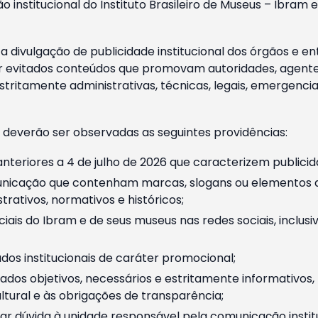
o institucional do Instituto Brasileiro de Museus – Ibra
 divulgação de publicidade institucional dos órgãos e en
 evitados conteúdos que promovam autoridades, agentes 
ritamente administrativas, técnicas, legais, emergencia
 deverão ser observadas as seguintes providências:
nteriores a 4 de julho de 2026 que caracterizem publicid
nicação que contenham marcas, slogans ou elementos da 
rativos, normativos e históricos;
ciais do Ibram e de seus museus nas redes sociais, inclus
os institucionais de caráter promocional;
dos objetivos, necessários e estritamente informativos
tural e às obrigações de transparência;
r dúvida à unidade responsável pela comunicação instituci