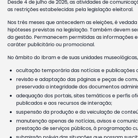
Desde 4 de julho de 2026, as atividades de comunicaçã
as restrições estabelecidas pela legislação eleitoral.
Nos três meses que antecedem as eleições, é vedada a
hipóteses previstas na legislação. Também devem ser
da gestão. Permanecem permitidas as informações est
caráter publicitário ou promocional.
No âmbito do Ibram e de suas unidades museológicas,
ocultação temporária das notícias e publicações a
revisão e adaptação das páginas e peças de comu
preservada a integridade dos documentos administ
adequação dos portais, sites temáticos e perfis ofi
publicados e aos recursos de interação;
suspensão da produção e da veiculação de conteúd
manutenção apenas de notícias, avisos e comunica
prestação de serviços públicos, à programação cul
submissão prévia das situações que possam suscita