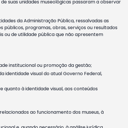
m e de suas unidades museológicas passaram a observar
tidades da Administração Pública, ressalvadas as
públicos, programas, obras, serviços ou resultados
is ou de utilidade pública que não apresentem
ade institucional ou promoção da gestão;
identidade visual do atual Governo Federal,
ive quanto à identidade visual, aos conteúdos
, relacionados ao funcionamento dos museus, à
onal e, quando necessário, à análise jurídica.