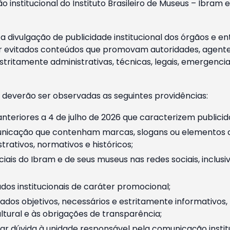
o institucional do Instituto Brasileiro de Museus – Ibra
 divulgação de publicidade institucional dos órgãos e en
 evitados conteúdos que promovam autoridades, agentes 
ritamente administrativas, técnicas, legais, emergencia
 deverão ser observadas as seguintes providências:
nteriores a 4 de julho de 2026 que caracterizem publicid
nicação que contenham marcas, slogans ou elementos da 
rativos, normativos e históricos;
ciais do Ibram e de seus museus nas redes sociais, inclus
os institucionais de caráter promocional;
dos objetivos, necessários e estritamente informativos
tural e às obrigações de transparência;
r dúvida à unidade responsável pela comunicação instituci