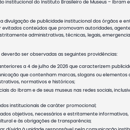
o institucional do Instituto Brasileiro de Museus – Ibra
 divulgação de publicidade institucional dos órgãos e en
 evitados conteúdos que promovam autoridades, agentes 
ritamente administrativas, técnicas, legais, emergencia
 deverão ser observadas as seguintes providências:
nteriores a 4 de julho de 2026 que caracterizem publicid
nicação que contenham marcas, slogans ou elementos da 
rativos, normativos e históricos;
ciais do Ibram e de seus museus nas redes sociais, inclus
os institucionais de caráter promocional;
dos objetivos, necessários e estritamente informativos
tural e às obrigações de transparência;
r dúvida à unidade responsável pela comunicação instituci