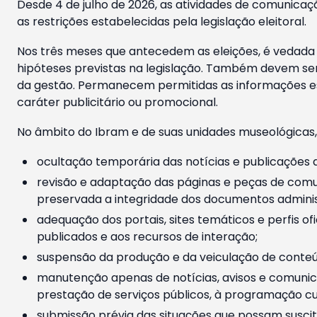
Desde 4 de julho de 2026, as atividades de comunicaçã
as restrições estabelecidas pela legislação eleitoral.
Nos três meses que antecedem as eleições, é vedada a
hipóteses previstas na legislação. Também devem ser
da gestão. Permanecem permitidas as informações est
caráter publicitário ou promocional.
No âmbito do Ibram e de suas unidades museológicas,
ocultação temporária das notícias e publicações a
revisão e adaptação das páginas e peças de comu
preservada a integridade dos documentos administ
adequação dos portais, sites temáticos e perfis ofi
publicados e aos recursos de interação;
suspensão da produção e da veiculação de conteúd
manutenção apenas de notícias, avisos e comunica
prestação de serviços públicos, à programação cul
submissão prévia das situações que possam suscita