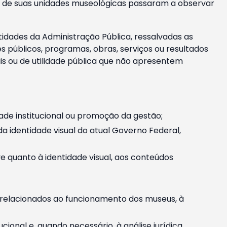
m e de suas unidades museológicas passaram a observar
tidades da Administração Pública, ressalvadas as
públicos, programas, obras, serviços ou resultados
is ou de utilidade pública que não apresentem
ade institucional ou promoção da gestão;
identidade visual do atual Governo Federal,
ive quanto à identidade visual, aos conteúdos
, relacionados ao funcionamento dos museus, à
onal e, quando necessário, à análise jurídica.