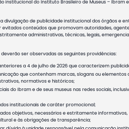
o institucional do Instituto Brasileiro de Museus – Ibra
 divulgação de publicidade institucional dos órgãos e en
 evitados conteúdos que promovam autoridades, agentes 
ritamente administrativas, técnicas, legais, emergencia
 deverão ser observadas as seguintes providências:
nteriores a 4 de julho de 2026 que caracterizem publicid
nicação que contenham marcas, slogans ou elementos da 
rativos, normativos e históricos;
ciais do Ibram e de seus museus nas redes sociais, inclus
os institucionais de caráter promocional;
dos objetivos, necessários e estritamente informativos
tural e às obrigações de transparência;
r dúvida à unidade responsável pela comunicação instituci