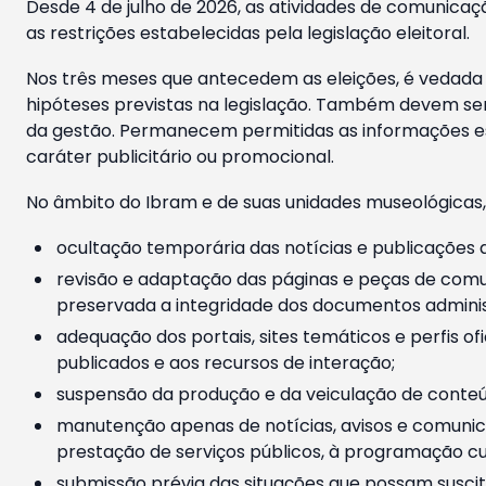
Desde 4 de julho de 2026, as atividades de comunicaçã
as restrições estabelecidas pela legislação eleitoral.
Nos três meses que antecedem as eleições, é vedada a
hipóteses previstas na legislação. Também devem ser
da gestão. Permanecem permitidas as informações est
caráter publicitário ou promocional.
No âmbito do Ibram e de suas unidades museológicas,
ocultação temporária das notícias e publicações a
revisão e adaptação das páginas e peças de comu
preservada a integridade dos documentos administ
adequação dos portais, sites temáticos e perfis ofi
publicados e aos recursos de interação;
suspensão da produção e da veiculação de conteúd
manutenção apenas de notícias, avisos e comunica
prestação de serviços públicos, à programação cul
submissão prévia das situações que possam suscita