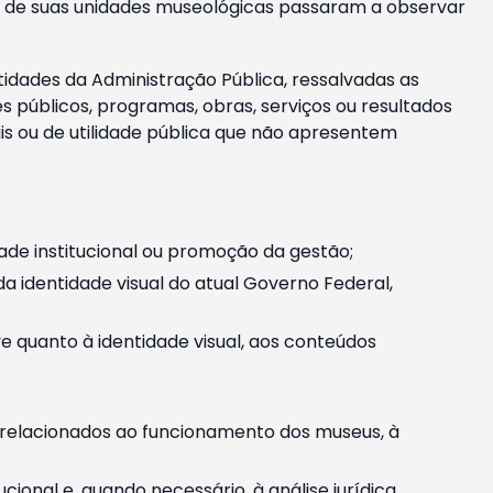
m e de suas unidades museológicas passaram a observar
tidades da Administração Pública, ressalvadas as
públicos, programas, obras, serviços ou resultados
is ou de utilidade pública que não apresentem
ade institucional ou promoção da gestão;
identidade visual do atual Governo Federal,
ive quanto à identidade visual, aos conteúdos
, relacionados ao funcionamento dos museus, à
onal e, quando necessário, à análise jurídica.