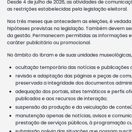
Desde 4 de julho de 2026, as atividades de comunicaçã
as restrições estabelecidas pela legislação eleitoral.
Nos três meses que antecedem as eleições, é vedada a
hipóteses previstas na legislação. Também devem ser
da gestão. Permanecem permitidas as informações est
caráter publicitário ou promocional.
No âmbito do Ibram e de suas unidades museológicas,
ocultação temporária das notícias e publicações a
revisão e adaptação das páginas e peças de comu
preservada a integridade dos documentos administ
adequação dos portais, sites temáticos e perfis ofi
publicados e aos recursos de interação;
suspensão da produção e da veiculação de conteúd
manutenção apenas de notícias, avisos e comunica
prestação de serviços públicos, à programação cul
submissão prévia das situações que possam suscita