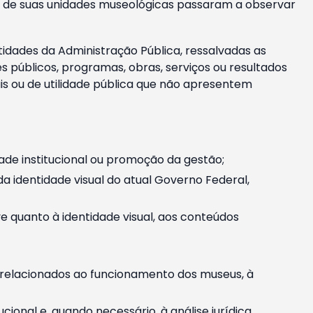
m e de suas unidades museológicas passaram a observar
tidades da Administração Pública, ressalvadas as
públicos, programas, obras, serviços ou resultados
is ou de utilidade pública que não apresentem
ade institucional ou promoção da gestão;
identidade visual do atual Governo Federal,
ive quanto à identidade visual, aos conteúdos
, relacionados ao funcionamento dos museus, à
onal e, quando necessário, à análise jurídica.