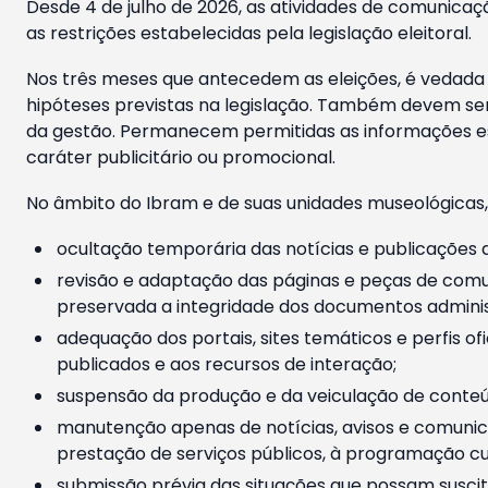
Desde 4 de julho de 2026, as atividades de comunicaçã
as restrições estabelecidas pela legislação eleitoral.
Nos três meses que antecedem as eleições, é vedada a
hipóteses previstas na legislação. Também devem ser
da gestão. Permanecem permitidas as informações est
caráter publicitário ou promocional.
No âmbito do Ibram e de suas unidades museológicas,
ocultação temporária das notícias e publicações a
revisão e adaptação das páginas e peças de comu
preservada a integridade dos documentos administ
adequação dos portais, sites temáticos e perfis ofi
publicados e aos recursos de interação;
suspensão da produção e da veiculação de conteúd
manutenção apenas de notícias, avisos e comunica
prestação de serviços públicos, à programação cul
submissão prévia das situações que possam suscita