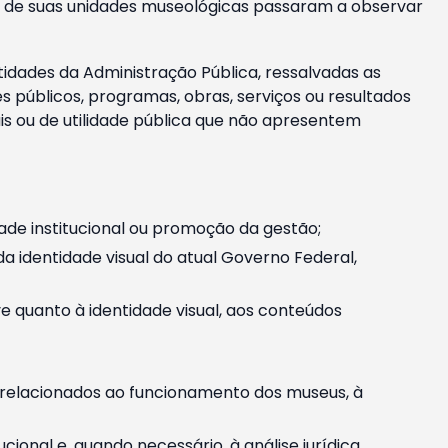
m e de suas unidades museológicas passaram a observar
tidades da Administração Pública, ressalvadas as
públicos, programas, obras, serviços ou resultados
is ou de utilidade pública que não apresentem
ade institucional ou promoção da gestão;
identidade visual do atual Governo Federal,
ive quanto à identidade visual, aos conteúdos
, relacionados ao funcionamento dos museus, à
onal e, quando necessário, à análise jurídica.