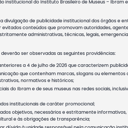
o institucional do Instituto Brasileiro de Museus – Ibra
 divulgação de publicidade institucional dos órgãos e en
 evitados conteúdos que promovam autoridades, agentes 
ritamente administrativas, técnicas, legais, emergencia
 deverão ser observadas as seguintes providências:
nteriores a 4 de julho de 2026 que caracterizem publicid
nicação que contenham marcas, slogans ou elementos da 
rativos, normativos e históricos;
ciais do Ibram e de seus museus nas redes sociais, inclus
os institucionais de caráter promocional;
dos objetivos, necessários e estritamente informativos
tural e às obrigações de transparência;
r dúvida à unidade responsável pela comunicação instituci