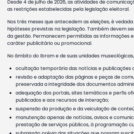
Desde 4 de julho de 2026, as atividades de comunicaçã
as restrições estabelecidas pela legislação eleitoral.
Nos três meses que antecedem as eleições, é vedada a
hipóteses previstas na legislação. Também devem ser
da gestão. Permanecem permitidas as informações est
caráter publicitário ou promocional.
No âmbito do Ibram e de suas unidades museológicas,
ocultação temporária das notícias e publicações a
revisão e adaptação das páginas e peças de comu
preservada a integridade dos documentos administ
adequação dos portais, sites temáticos e perfis ofi
publicados e aos recursos de interação;
suspensão da produção e da veiculação de conteúd
manutenção apenas de notícias, avisos e comunica
prestação de serviços públicos, à programação cul
submissão prévia das situações que possam suscita