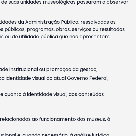
m e de suas unidades museológicas passaram a observar
tidades da Administração Pública, ressalvadas as
públicos, programas, obras, serviços ou resultados
is ou de utilidade pública que não apresentem
ade institucional ou promoção da gestão;
identidade visual do atual Governo Federal,
ive quanto à identidade visual, aos conteúdos
, relacionados ao funcionamento dos museus, à
onal e, quando necessário, à análise jurídica.