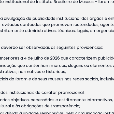
o institucional do Instituto Brasileiro de Museus – Ibra
 divulgação de publicidade institucional dos órgãos e en
 evitados conteúdos que promovam autoridades, agentes 
ritamente administrativas, técnicas, legais, emergencia
 deverão ser observadas as seguintes providências:
nteriores a 4 de julho de 2026 que caracterizem publicid
nicação que contenham marcas, slogans ou elementos da 
rativos, normativos e históricos;
ciais do Ibram e de seus museus nas redes sociais, inclus
os institucionais de caráter promocional;
dos objetivos, necessários e estritamente informativos
tural e às obrigações de transparência;
r dúvida à unidade responsável pela comunicação instituci