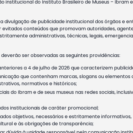
o institucional do Instituto Brasileiro de Museus – Ibra
 divulgação de publicidade institucional dos órgãos e en
 evitados conteúdos que promovam autoridades, agentes 
ritamente administrativas, técnicas, legais, emergencia
 deverão ser observadas as seguintes providências:
nteriores a 4 de julho de 2026 que caracterizem publicid
nicação que contenham marcas, slogans ou elementos da 
rativos, normativos e históricos;
ciais do Ibram e de seus museus nas redes sociais, inclus
os institucionais de caráter promocional;
dos objetivos, necessários e estritamente informativos
tural e às obrigações de transparência;
r dúvida à unidade responsável pela comunicação instituci