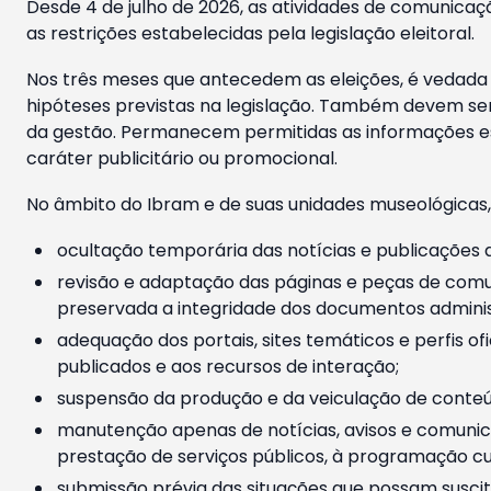
Desde 4 de julho de 2026, as atividades de comunicaçã
as restrições estabelecidas pela legislação eleitoral.
Nos três meses que antecedem as eleições, é vedada a
hipóteses previstas na legislação. Também devem ser
da gestão. Permanecem permitidas as informações est
caráter publicitário ou promocional.
No âmbito do Ibram e de suas unidades museológicas,
ocultação temporária das notícias e publicações a
revisão e adaptação das páginas e peças de comu
preservada a integridade dos documentos administ
adequação dos portais, sites temáticos e perfis ofi
publicados e aos recursos de interação;
suspensão da produção e da veiculação de conteúd
manutenção apenas de notícias, avisos e comunica
prestação de serviços públicos, à programação cul
submissão prévia das situações que possam suscita