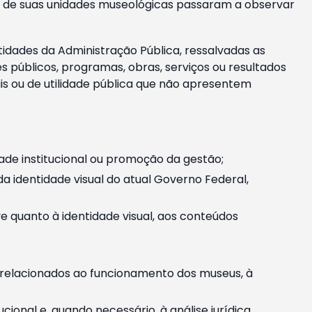
m e de suas unidades museológicas passaram a observar
tidades da Administração Pública, ressalvadas as
públicos, programas, obras, serviços ou resultados
is ou de utilidade pública que não apresentem
ade institucional ou promoção da gestão;
identidade visual do atual Governo Federal,
ive quanto à identidade visual, aos conteúdos
, relacionados ao funcionamento dos museus, à
onal e, quando necessário, à análise jurídica.