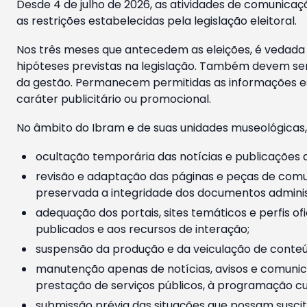
Desde 4 de julho de 2026, as atividades de comunicaçã
as restrições estabelecidas pela legislação eleitoral.
Nos três meses que antecedem as eleições, é vedada a
hipóteses previstas na legislação. Também devem ser
da gestão. Permanecem permitidas as informações est
caráter publicitário ou promocional.
No âmbito do Ibram e de suas unidades museológicas,
ocultação temporária das notícias e publicações a
revisão e adaptação das páginas e peças de comu
preservada a integridade dos documentos administ
adequação dos portais, sites temáticos e perfis ofi
publicados e aos recursos de interação;
suspensão da produção e da veiculação de conteúd
manutenção apenas de notícias, avisos e comunica
prestação de serviços públicos, à programação cul
submissão prévia das situações que possam suscita