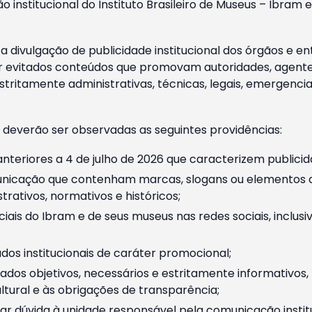
o institucional do Instituto Brasileiro de Museus – Ibra
 divulgação de publicidade institucional dos órgãos e en
 evitados conteúdos que promovam autoridades, agentes 
ritamente administrativas, técnicas, legais, emergencia
 deverão ser observadas as seguintes providências:
nteriores a 4 de julho de 2026 que caracterizem publicid
nicação que contenham marcas, slogans ou elementos da 
rativos, normativos e históricos;
ciais do Ibram e de seus museus nas redes sociais, inclus
os institucionais de caráter promocional;
dos objetivos, necessários e estritamente informativos
tural e às obrigações de transparência;
r dúvida à unidade responsável pela comunicação instituci