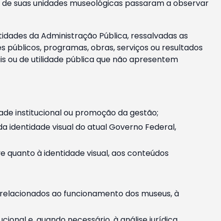
m e de suas unidades museológicas passaram a observar
tidades da Administração Pública, ressalvadas as
públicos, programas, obras, serviços ou resultados
is ou de utilidade pública que não apresentem
ade institucional ou promoção da gestão;
identidade visual do atual Governo Federal,
ive quanto à identidade visual, aos conteúdos
, relacionados ao funcionamento dos museus, à
onal e, quando necessário, à análise jurídica.