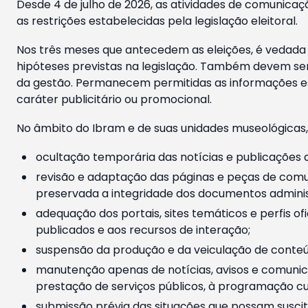
Desde 4 de julho de 2026, as atividades de comunicaçã
as restrições estabelecidas pela legislação eleitoral.
Nos três meses que antecedem as eleições, é vedada a
hipóteses previstas na legislação. Também devem ser
da gestão. Permanecem permitidas as informações est
caráter publicitário ou promocional.
No âmbito do Ibram e de suas unidades museológicas,
ocultação temporária das notícias e publicações a
revisão e adaptação das páginas e peças de comu
preservada a integridade dos documentos administ
adequação dos portais, sites temáticos e perfis ofi
publicados e aos recursos de interação;
suspensão da produção e da veiculação de conteúd
manutenção apenas de notícias, avisos e comunica
prestação de serviços públicos, à programação cul
submissão prévia das situações que possam suscita