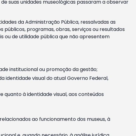
m e de suas unidades museológicas passaram a observar
tidades da Administração Pública, ressalvadas as
públicos, programas, obras, serviços ou resultados
is ou de utilidade pública que não apresentem
ade institucional ou promoção da gestão;
identidade visual do atual Governo Federal,
ive quanto à identidade visual, aos conteúdos
, relacionados ao funcionamento dos museus, à
onal e, quando necessário, à análise jurídica.