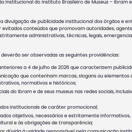
o institucional do Instituto Brasileiro de Museus – Ibra
 divulgação de publicidade institucional dos órgãos e en
 evitados conteúdos que promovam autoridades, agentes 
ritamente administrativas, técnicas, legais, emergencia
 deverão ser observadas as seguintes providências:
nteriores a 4 de julho de 2026 que caracterizem publicid
nicação que contenham marcas, slogans ou elementos da 
rativos, normativos e históricos;
ciais do Ibram e de seus museus nas redes sociais, inclus
os institucionais de caráter promocional;
dos objetivos, necessários e estritamente informativos
tural e às obrigações de transparência;
r dúvida à unidade responsável pela comunicação instituci