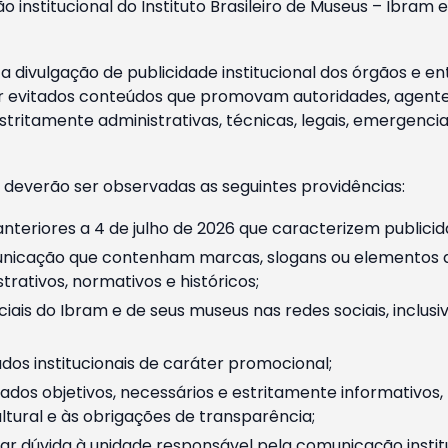
o institucional do Instituto Brasileiro de Museus – Ibra
 divulgação de publicidade institucional dos órgãos e en
 evitados conteúdos que promovam autoridades, agentes 
ritamente administrativas, técnicas, legais, emergencia
 deverão ser observadas as seguintes providências:
nteriores a 4 de julho de 2026 que caracterizem publicid
nicação que contenham marcas, slogans ou elementos da 
rativos, normativos e históricos;
ciais do Ibram e de seus museus nas redes sociais, inclus
os institucionais de caráter promocional;
dos objetivos, necessários e estritamente informativos
tural e às obrigações de transparência;
r dúvida à unidade responsável pela comunicação instituci