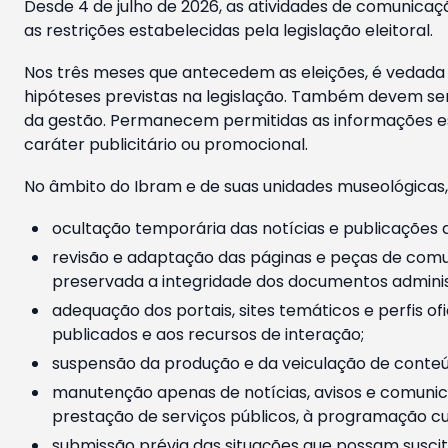
Desde 4 de julho de 2026, as atividades de comunicaçã
as restrições estabelecidas pela legislação eleitoral.
Nos três meses que antecedem as eleições, é vedada a
hipóteses previstas na legislação. Também devem ser
da gestão. Permanecem permitidas as informações est
caráter publicitário ou promocional.
No âmbito do Ibram e de suas unidades museológicas,
ocultação temporária das notícias e publicações a
revisão e adaptação das páginas e peças de comu
preservada a integridade dos documentos administ
adequação dos portais, sites temáticos e perfis ofi
publicados e aos recursos de interação;
suspensão da produção e da veiculação de conteúd
manutenção apenas de notícias, avisos e comunica
prestação de serviços públicos, à programação cul
submissão prévia das situações que possam suscita