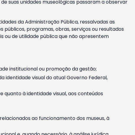
m e de suas unidades museológicas passaram a observar
tidades da Administração Pública, ressalvadas as
públicos, programas, obras, serviços ou resultados
is ou de utilidade pública que não apresentem
ade institucional ou promoção da gestão;
identidade visual do atual Governo Federal,
ive quanto à identidade visual, aos conteúdos
, relacionados ao funcionamento dos museus, à
onal e, quando necessário, à análise jurídica.