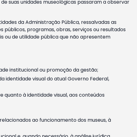
m e de suas unidades museológicas passaram a observar
tidades da Administração Pública, ressalvadas as
públicos, programas, obras, serviços ou resultados
is ou de utilidade pública que não apresentem
ade institucional ou promoção da gestão;
identidade visual do atual Governo Federal,
ive quanto à identidade visual, aos conteúdos
, relacionados ao funcionamento dos museus, à
onal e, quando necessário, à análise jurídica.