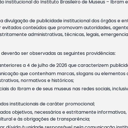
o institucional do Instituto Brasileiro de Museus – Ibra
 divulgação de publicidade institucional dos órgãos e en
 evitados conteúdos que promovam autoridades, agentes 
ritamente administrativas, técnicas, legais, emergencia
 deverão ser observadas as seguintes providências:
nteriores a 4 de julho de 2026 que caracterizem publicid
nicação que contenham marcas, slogans ou elementos da 
rativos, normativos e históricos;
ciais do Ibram e de seus museus nas redes sociais, inclus
os institucionais de caráter promocional;
dos objetivos, necessários e estritamente informativos
tural e às obrigações de transparência;
r dúvida à unidade responsável pela comunicação instituci