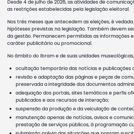
Desde 4 de julho de 2026, as atividades de comunicaçã
as restrições estabelecidas pela legislação eleitoral.
Nos três meses que antecedem as eleições, é vedada a
hipóteses previstas na legislação. Também devem ser
da gestão. Permanecem permitidas as informações est
caráter publicitário ou promocional.
No âmbito do Ibram e de suas unidades museológicas,
ocultação temporária das notícias e publicações a
revisão e adaptação das páginas e peças de comu
preservada a integridade dos documentos administ
adequação dos portais, sites temáticos e perfis ofi
publicados e aos recursos de interação;
suspensão da produção e da veiculação de conteúd
manutenção apenas de notícias, avisos e comunica
prestação de serviços públicos, à programação cul
submissão prévia das situações que possam suscita