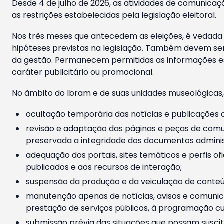
Desde 4 de julho de 2026, as atividades de comunicaçã
as restrições estabelecidas pela legislação eleitoral.
Nos três meses que antecedem as eleições, é vedada a
hipóteses previstas na legislação. Também devem ser
da gestão. Permanecem permitidas as informações est
caráter publicitário ou promocional.
No âmbito do Ibram e de suas unidades museológicas,
ocultação temporária das notícias e publicações a
revisão e adaptação das páginas e peças de comu
preservada a integridade dos documentos administ
adequação dos portais, sites temáticos e perfis ofi
publicados e aos recursos de interação;
suspensão da produção e da veiculação de conteúd
manutenção apenas de notícias, avisos e comunica
prestação de serviços públicos, à programação cul
submissão prévia das situações que possam suscita