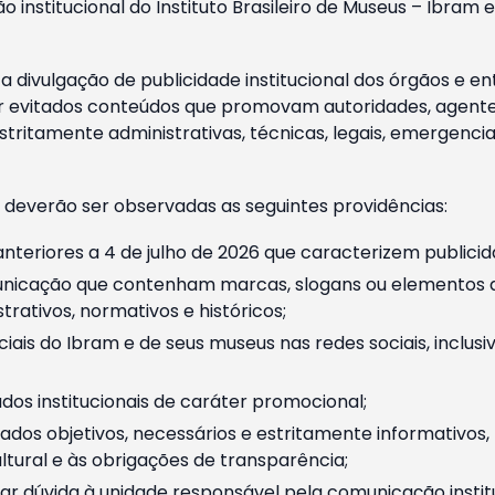
o institucional do Instituto Brasileiro de Museus – Ibra
 divulgação de publicidade institucional dos órgãos e en
 evitados conteúdos que promovam autoridades, agentes 
ritamente administrativas, técnicas, legais, emergencia
 deverão ser observadas as seguintes providências:
nteriores a 4 de julho de 2026 que caracterizem publicid
nicação que contenham marcas, slogans ou elementos da 
rativos, normativos e históricos;
ciais do Ibram e de seus museus nas redes sociais, inclus
os institucionais de caráter promocional;
dos objetivos, necessários e estritamente informativos
tural e às obrigações de transparência;
r dúvida à unidade responsável pela comunicação instituci