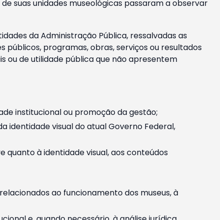
m e de suas unidades museológicas passaram a observar
tidades da Administração Pública, ressalvadas as
públicos, programas, obras, serviços ou resultados
is ou de utilidade pública que não apresentem
ade institucional ou promoção da gestão;
identidade visual do atual Governo Federal,
ive quanto à identidade visual, aos conteúdos
, relacionados ao funcionamento dos museus, à
onal e, quando necessário, à análise jurídica.