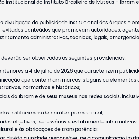
o institucional do Instituto Brasileiro de Museus – Ibra
 divulgação de publicidade institucional dos órgãos e en
 evitados conteúdos que promovam autoridades, agentes 
ritamente administrativas, técnicas, legais, emergencia
 deverão ser observadas as seguintes providências:
nteriores a 4 de julho de 2026 que caracterizem publicid
nicação que contenham marcas, slogans ou elementos da 
rativos, normativos e históricos;
ciais do Ibram e de seus museus nas redes sociais, inclus
os institucionais de caráter promocional;
dos objetivos, necessários e estritamente informativos
tural e às obrigações de transparência;
r dúvida à unidade responsável pela comunicação instituci