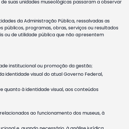
m e de suas unidades museológicas passaram a observar
tidades da Administração Pública, ressalvadas as
públicos, programas, obras, serviços ou resultados
is ou de utilidade pública que não apresentem
ade institucional ou promoção da gestão;
identidade visual do atual Governo Federal,
ive quanto à identidade visual, aos conteúdos
, relacionados ao funcionamento dos museus, à
onal e, quando necessário, à análise jurídica.