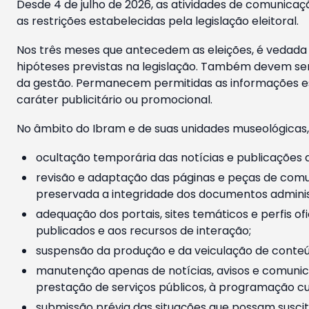
Desde 4 de julho de 2026, as atividades de comunicaçã
as restrições estabelecidas pela legislação eleitoral.
Nos três meses que antecedem as eleições, é vedada a
hipóteses previstas na legislação. Também devem ser
da gestão. Permanecem permitidas as informações est
caráter publicitário ou promocional.
No âmbito do Ibram e de suas unidades museológicas,
ocultação temporária das notícias e publicações a
revisão e adaptação das páginas e peças de comu
preservada a integridade dos documentos administ
adequação dos portais, sites temáticos e perfis ofi
publicados e aos recursos de interação;
suspensão da produção e da veiculação de conteúd
manutenção apenas de notícias, avisos e comunica
prestação de serviços públicos, à programação cul
submissão prévia das situações que possam suscita