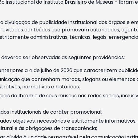
o institucional do Instituto Brasileiro de Museus – Ibra
 divulgação de publicidade institucional dos órgãos e en
 evitados conteúdos que promovam autoridades, agentes 
ritamente administrativas, técnicas, legais, emergencia
 deverão ser observadas as seguintes providências:
nteriores a 4 de julho de 2026 que caracterizem publicid
nicação que contenham marcas, slogans ou elementos da 
rativos, normativos e históricos;
ciais do Ibram e de seus museus nas redes sociais, inclus
os institucionais de caráter promocional;
dos objetivos, necessários e estritamente informativos
tural e às obrigações de transparência;
r dúvida à unidade responsável pela comunicação instituci