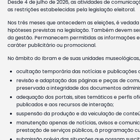
Desde 4 de julho de 2026, as atividades de comunicaçã
as restrições estabelecidas pela legislação eleitoral.
Nos três meses que antecedem as eleições, é vedada a
hipóteses previstas na legislação. Também devem ser
da gestão. Permanecem permitidas as informações est
caráter publicitário ou promocional.
No âmbito do Ibram e de suas unidades museológicas,
ocultação temporária das notícias e publicações a
revisão e adaptação das páginas e peças de comu
preservada a integridade dos documentos administ
adequação dos portais, sites temáticos e perfis ofi
publicados e aos recursos de interação;
suspensão da produção e da veiculação de conteúd
manutenção apenas de notícias, avisos e comunica
prestação de serviços públicos, à programação cul
submissão prévia das situações que possam suscita