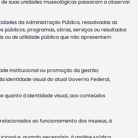
m e de suas unidades museológicas passaram a observar
tidades da Administração Pública, ressalvadas as
públicos, programas, obras, serviços ou resultados
is ou de utilidade pública que não apresentem
ade institucional ou promoção da gestão;
identidade visual do atual Governo Federal,
ive quanto à identidade visual, aos conteúdos
, relacionados ao funcionamento dos museus, à
onal e, quando necessário, à análise jurídica.