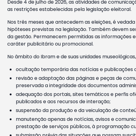
Desde 4 de julho de 2026, as atividades de comunicaçã
as restrições estabelecidas pela legislação eleitoral.
Nos três meses que antecedem as eleições, é vedada a
hipóteses previstas na legislação. Também devem ser
da gestão. Permanecem permitidas as informações est
caráter publicitário ou promocional.
No âmbito do Ibram e de suas unidades museológicas,
ocultação temporária das notícias e publicações a
revisão e adaptação das páginas e peças de comu
preservada a integridade dos documentos administ
adequação dos portais, sites temáticos e perfis ofi
publicados e aos recursos de interação;
suspensão da produção e da veiculação de conteúd
manutenção apenas de notícias, avisos e comunica
prestação de serviços públicos, à programação cul
submissão prévia das situações que possam suscita