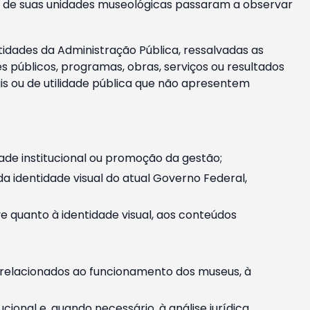
m e de suas unidades museológicas passaram a observar
tidades da Administração Pública, ressalvadas as
públicos, programas, obras, serviços ou resultados
is ou de utilidade pública que não apresentem
ade institucional ou promoção da gestão;
identidade visual do atual Governo Federal,
ive quanto à identidade visual, aos conteúdos
, relacionados ao funcionamento dos museus, à
onal e, quando necessário, à análise jurídica.