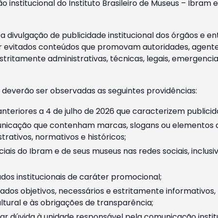
o institucional do Instituto Brasileiro de Museus – Ibra
 divulgação de publicidade institucional dos órgãos e en
 evitados conteúdos que promovam autoridades, agentes 
ritamente administrativas, técnicas, legais, emergencia
 deverão ser observadas as seguintes providências:
nteriores a 4 de julho de 2026 que caracterizem publicid
nicação que contenham marcas, slogans ou elementos da 
rativos, normativos e históricos;
ciais do Ibram e de seus museus nas redes sociais, inclus
os institucionais de caráter promocional;
dos objetivos, necessários e estritamente informativos
tural e às obrigações de transparência;
r dúvida à unidade responsável pela comunicação instituci