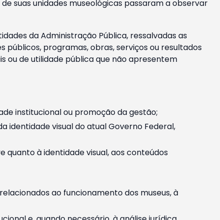
m e de suas unidades museológicas passaram a observar
tidades da Administração Pública, ressalvadas as
públicos, programas, obras, serviços ou resultados
is ou de utilidade pública que não apresentem
ade institucional ou promoção da gestão;
identidade visual do atual Governo Federal,
ive quanto à identidade visual, aos conteúdos
, relacionados ao funcionamento dos museus, à
onal e, quando necessário, à análise jurídica.