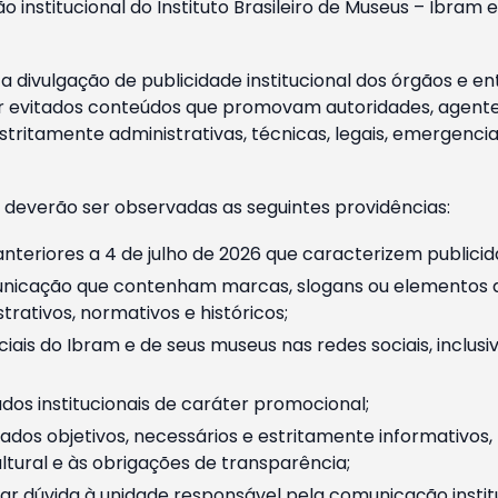
o institucional do Instituto Brasileiro de Museus – Ibra
 divulgação de publicidade institucional dos órgãos e en
 evitados conteúdos que promovam autoridades, agentes 
ritamente administrativas, técnicas, legais, emergencia
 deverão ser observadas as seguintes providências:
nteriores a 4 de julho de 2026 que caracterizem publicid
nicação que contenham marcas, slogans ou elementos da 
rativos, normativos e históricos;
ciais do Ibram e de seus museus nas redes sociais, inclus
os institucionais de caráter promocional;
dos objetivos, necessários e estritamente informativos
tural e às obrigações de transparência;
r dúvida à unidade responsável pela comunicação instituci