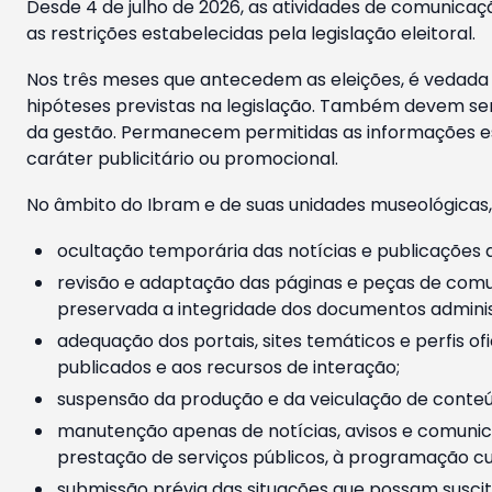
Desde 4 de julho de 2026, as atividades de comunicaçã
as restrições estabelecidas pela legislação eleitoral.
Nos três meses que antecedem as eleições, é vedada a
hipóteses previstas na legislação. Também devem ser
da gestão. Permanecem permitidas as informações est
caráter publicitário ou promocional.
No âmbito do Ibram e de suas unidades museológicas,
ocultação temporária das notícias e publicações a
revisão e adaptação das páginas e peças de comu
preservada a integridade dos documentos administ
adequação dos portais, sites temáticos e perfis ofi
publicados e aos recursos de interação;
suspensão da produção e da veiculação de conteúd
manutenção apenas de notícias, avisos e comunica
prestação de serviços públicos, à programação cul
submissão prévia das situações que possam suscita