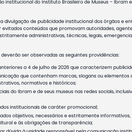
o institucional do Instituto Brasileiro de Museus – Ibra
 divulgação de publicidade institucional dos órgãos e en
 evitados conteúdos que promovam autoridades, agentes 
ritamente administrativas, técnicas, legais, emergencia
 deverão ser observadas as seguintes providências:
nteriores a 4 de julho de 2026 que caracterizem publicid
nicação que contenham marcas, slogans ou elementos da 
rativos, normativos e históricos;
ciais do Ibram e de seus museus nas redes sociais, inclus
os institucionais de caráter promocional;
dos objetivos, necessários e estritamente informativos
tural e às obrigações de transparência;
r dúvida à unidade responsável pela comunicação instituci