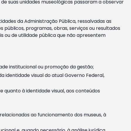
m e de suas unidades museológicas passaram a observar
tidades da Administração Pública, ressalvadas as
públicos, programas, obras, serviços ou resultados
is ou de utilidade pública que não apresentem
ade institucional ou promoção da gestão;
identidade visual do atual Governo Federal,
ive quanto à identidade visual, aos conteúdos
, relacionados ao funcionamento dos museus, à
onal e, quando necessário, à análise jurídica.