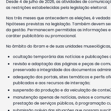
Desde 4 de julho de 2026, as atividades de comunicaçã
as restrições estabelecidas pela legislação eleitoral.
Nos três meses que antecedem as eleições, é vedada a
hipóteses previstas na legislação. Também devem ser
da gestão. Permanecem permitidas as informações est
caráter publicitário ou promocional.
No âmbito do Ibram e de suas unidades museológicas,
ocultação temporária das notícias e publicações a
revisão e adaptação das páginas e peças de comu
preservada a integridade dos documentos administ
adequação dos portais, sites temáticos e perfis ofi
publicados e aos recursos de interação;
suspensão da produção e da veiculação de conteúd
manutenção apenas de notícias, avisos e comunica
prestação de serviços públicos, à programação cul
submissão prévia das situações que possam suscita