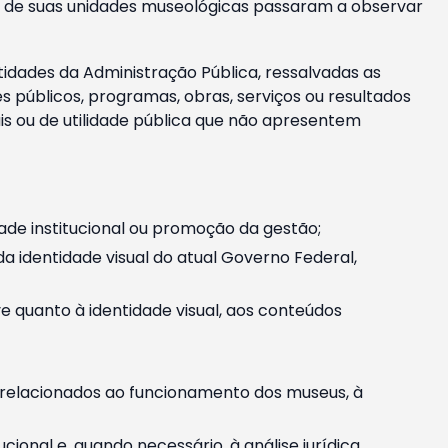
m e de suas unidades museológicas passaram a observar
tidades da Administração Pública, ressalvadas as
públicos, programas, obras, serviços ou resultados
is ou de utilidade pública que não apresentem
ade institucional ou promoção da gestão;
identidade visual do atual Governo Federal,
ive quanto à identidade visual, aos conteúdos
, relacionados ao funcionamento dos museus, à
onal e, quando necessário, à análise jurídica.