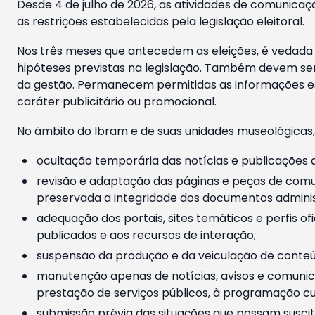
Desde 4 de julho de 2026, as atividades de comunicaçã
as restrições estabelecidas pela legislação eleitoral.
Nos três meses que antecedem as eleições, é vedada a
hipóteses previstas na legislação. Também devem ser
da gestão. Permanecem permitidas as informações est
caráter publicitário ou promocional.
No âmbito do Ibram e de suas unidades museológicas,
ocultação temporária das notícias e publicações a
revisão e adaptação das páginas e peças de comu
preservada a integridade dos documentos administ
adequação dos portais, sites temáticos e perfis ofi
publicados e aos recursos de interação;
suspensão da produção e da veiculação de conteúd
manutenção apenas de notícias, avisos e comunica
prestação de serviços públicos, à programação cul
submissão prévia das situações que possam suscita