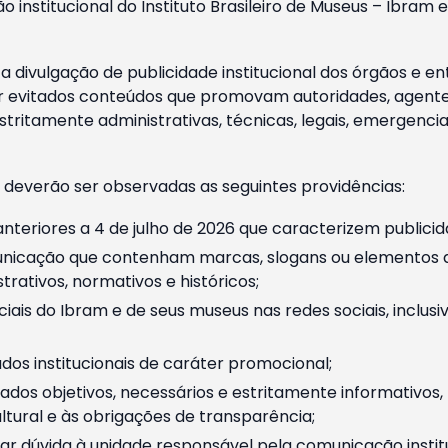
o institucional do Instituto Brasileiro de Museus – Ibra
 divulgação de publicidade institucional dos órgãos e en
 evitados conteúdos que promovam autoridades, agentes 
ritamente administrativas, técnicas, legais, emergencia
 deverão ser observadas as seguintes providências:
nteriores a 4 de julho de 2026 que caracterizem publicid
nicação que contenham marcas, slogans ou elementos da 
rativos, normativos e históricos;
ciais do Ibram e de seus museus nas redes sociais, inclus
os institucionais de caráter promocional;
dos objetivos, necessários e estritamente informativos
tural e às obrigações de transparência;
r dúvida à unidade responsável pela comunicação instituci