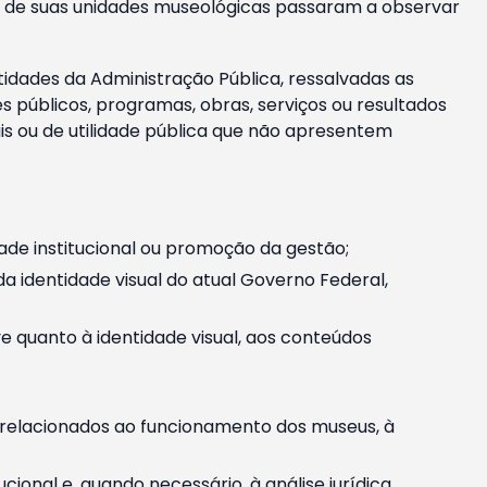
m e de suas unidades museológicas passaram a observar
tidades da Administração Pública, ressalvadas as
públicos, programas, obras, serviços ou resultados
is ou de utilidade pública que não apresentem
ade institucional ou promoção da gestão;
identidade visual do atual Governo Federal,
ive quanto à identidade visual, aos conteúdos
, relacionados ao funcionamento dos museus, à
onal e, quando necessário, à análise jurídica.