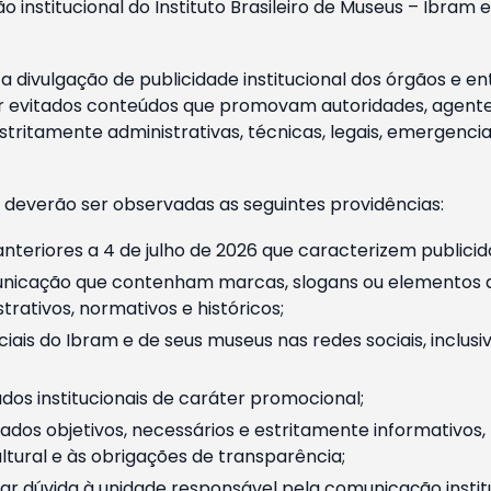
o institucional do Instituto Brasileiro de Museus – Ibra
 divulgação de publicidade institucional dos órgãos e en
 evitados conteúdos que promovam autoridades, agentes 
ritamente administrativas, técnicas, legais, emergencia
 deverão ser observadas as seguintes providências:
nteriores a 4 de julho de 2026 que caracterizem publicid
nicação que contenham marcas, slogans ou elementos da 
rativos, normativos e históricos;
ciais do Ibram e de seus museus nas redes sociais, inclus
os institucionais de caráter promocional;
dos objetivos, necessários e estritamente informativos
tural e às obrigações de transparência;
r dúvida à unidade responsável pela comunicação instituci