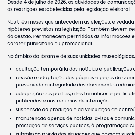
Desde 4 de julho de 2026, as atividades de comunicaçã
as restrições estabelecidas pela legislação eleitoral.
Nos três meses que antecedem as eleições, é vedada a
hipóteses previstas na legislação. Também devem ser
da gestão. Permanecem permitidas as informações est
caráter publicitário ou promocional.
No âmbito do Ibram e de suas unidades museológicas,
ocultação temporária das notícias e publicações a
revisão e adaptação das páginas e peças de comu
preservada a integridade dos documentos administ
adequação dos portais, sites temáticos e perfis ofi
publicados e aos recursos de interação;
suspensão da produção e da veiculação de conteúd
manutenção apenas de notícias, avisos e comunica
prestação de serviços públicos, à programação cul
submissão prévia das situações que possam suscita