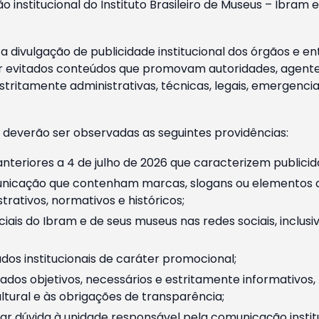
o institucional do Instituto Brasileiro de Museus – Ibra
 divulgação de publicidade institucional dos órgãos e en
 evitados conteúdos que promovam autoridades, agentes 
ritamente administrativas, técnicas, legais, emergencia
 deverão ser observadas as seguintes providências:
nteriores a 4 de julho de 2026 que caracterizem publicid
nicação que contenham marcas, slogans ou elementos da 
rativos, normativos e históricos;
ciais do Ibram e de seus museus nas redes sociais, inclus
os institucionais de caráter promocional;
dos objetivos, necessários e estritamente informativos
tural e às obrigações de transparência;
r dúvida à unidade responsável pela comunicação instituci