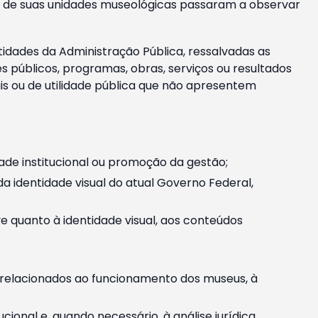
m e de suas unidades museológicas passaram a observar
tidades da Administração Pública, ressalvadas as
públicos, programas, obras, serviços ou resultados
is ou de utilidade pública que não apresentem
ade institucional ou promoção da gestão;
identidade visual do atual Governo Federal,
ive quanto à identidade visual, aos conteúdos
, relacionados ao funcionamento dos museus, à
onal e, quando necessário, à análise jurídica.