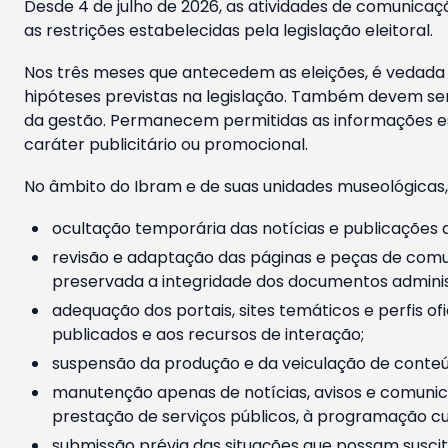
Desde 4 de julho de 2026, as atividades de comunicaçã
as restrições estabelecidas pela legislação eleitoral.
Nos três meses que antecedem as eleições, é vedada a
hipóteses previstas na legislação. Também devem ser
da gestão. Permanecem permitidas as informações est
caráter publicitário ou promocional.
No âmbito do Ibram e de suas unidades museológicas,
ocultação temporária das notícias e publicações a
revisão e adaptação das páginas e peças de comu
preservada a integridade dos documentos administ
adequação dos portais, sites temáticos e perfis ofi
publicados e aos recursos de interação;
suspensão da produção e da veiculação de conteúd
manutenção apenas de notícias, avisos e comunica
prestação de serviços públicos, à programação cul
submissão prévia das situações que possam suscita