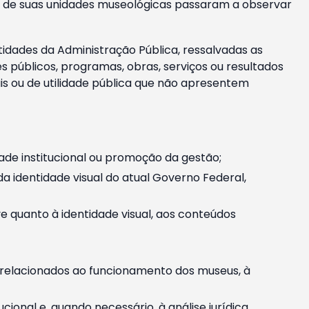
m e de suas unidades museológicas passaram a observar
tidades da Administração Pública, ressalvadas as
públicos, programas, obras, serviços ou resultados
is ou de utilidade pública que não apresentem
ade institucional ou promoção da gestão;
identidade visual do atual Governo Federal,
ive quanto à identidade visual, aos conteúdos
, relacionados ao funcionamento dos museus, à
onal e, quando necessário, à análise jurídica.