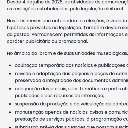
Desde 4 de julho de 2026, as atividades de comunicaçã
as restrições estabelecidas pela legislação eleitoral.
Nos três meses que antecedem as eleições, é vedada a
hipóteses previstas na legislação. Também devem ser
da gestão. Permanecem permitidas as informações est
caráter publicitário ou promocional.
No âmbito do Ibram e de suas unidades museológicas,
ocultação temporária das notícias e publicações a
revisão e adaptação das páginas e peças de comu
preservada a integridade dos documentos administ
adequação dos portais, sites temáticos e perfis ofi
publicados e aos recursos de interação;
suspensão da produção e da veiculação de conteúd
manutenção apenas de notícias, avisos e comunica
prestação de serviços públicos, à programação cul
submissão prévia das situações que possam suscita