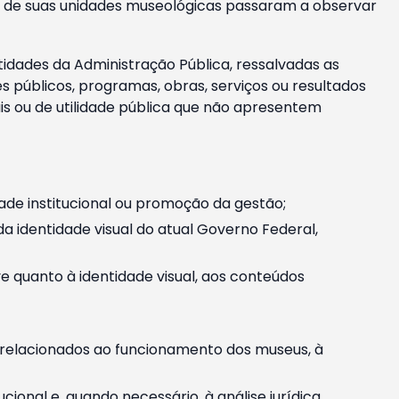
m e de suas unidades museológicas passaram a observar
tidades da Administração Pública, ressalvadas as
públicos, programas, obras, serviços ou resultados
is ou de utilidade pública que não apresentem
ade institucional ou promoção da gestão;
identidade visual do atual Governo Federal,
ive quanto à identidade visual, aos conteúdos
, relacionados ao funcionamento dos museus, à
onal e, quando necessário, à análise jurídica.