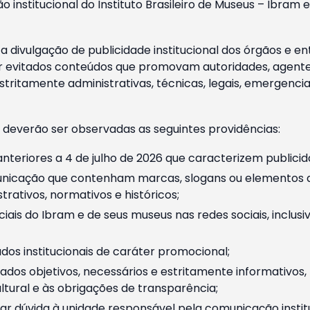
o institucional do Instituto Brasileiro de Museus – Ibra
 divulgação de publicidade institucional dos órgãos e en
 evitados conteúdos que promovam autoridades, agentes 
ritamente administrativas, técnicas, legais, emergencia
 deverão ser observadas as seguintes providências:
nteriores a 4 de julho de 2026 que caracterizem publicid
nicação que contenham marcas, slogans ou elementos da 
rativos, normativos e históricos;
ciais do Ibram e de seus museus nas redes sociais, inclus
os institucionais de caráter promocional;
dos objetivos, necessários e estritamente informativos
tural e às obrigações de transparência;
r dúvida à unidade responsável pela comunicação instituci