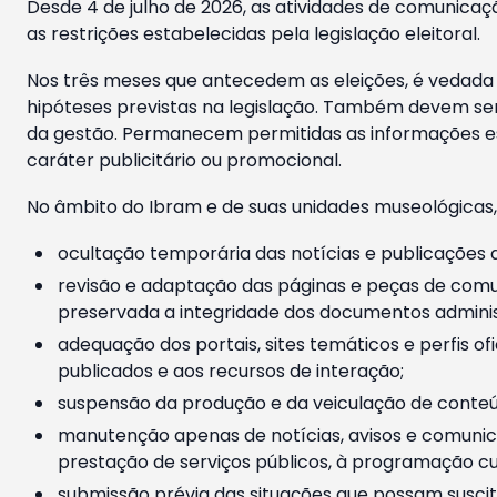
Desde 4 de julho de 2026, as atividades de comunicaçã
as restrições estabelecidas pela legislação eleitoral.
Nos três meses que antecedem as eleições, é vedada a
hipóteses previstas na legislação. Também devem ser
da gestão. Permanecem permitidas as informações est
caráter publicitário ou promocional.
No âmbito do Ibram e de suas unidades museológicas,
ocultação temporária das notícias e publicações a
revisão e adaptação das páginas e peças de comu
preservada a integridade dos documentos administ
adequação dos portais, sites temáticos e perfis ofi
publicados e aos recursos de interação;
suspensão da produção e da veiculação de conteúd
manutenção apenas de notícias, avisos e comunica
prestação de serviços públicos, à programação cul
submissão prévia das situações que possam suscita